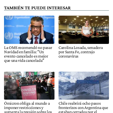
TAMBIÉN TE PUEDE INTERESAR
La OMS recomendó no pasar
Carolina Losada, senadora
Navidad en familia: "Un
por Santa Fe, contrajo
evento cancelado es mejor
coronavirus
que una vida cancelada"
Ómicron obliga al mundo a
Chile reabrirá ocho pasos
imponer restricciones y
fronterizos con Argentina que
aumenta la presión sobre los
estaban cerrados por el