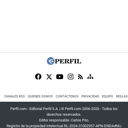
CANALES RSS
QUIENES SOMOS
CONTÁCTENOS
PRIVACIDAD
EQUIPO
REGLAS
Perfil.com - Editorial Perfil S.A.
| © Perfil.com 2006-2026 - Todos los
derechos reservados.
Editor responsable: Carlos Piro.
Registro de la propiedad intelectual RL-2024-31002957-APN-DNDA#MJ