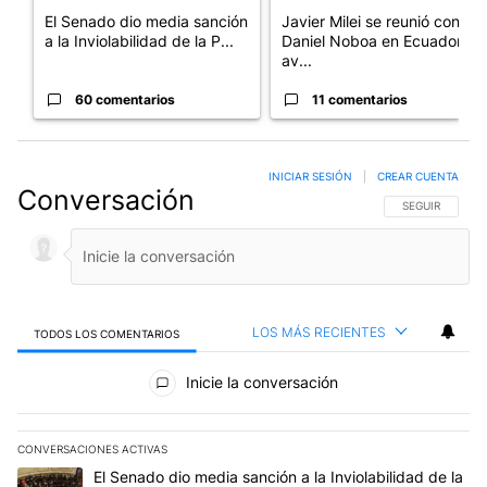
El Senado dio media sanción
Javier Milei se reunió con
a la Inviolabilidad de la P...
Daniel Noboa en Ecuador y
av...
60 comentarios
11 comentarios
INICIAR SESIÓN
|
CREAR CUENTA
Conversación
SIGA ESTA CO
SEGUIR
LOS MÁS RECIENTES
TODOS LOS COMENTARIOS
Todos los comentarios
Inicie la conversación
CONVERSACIONES ACTIVAS
Este listado muestra los artículos con más comentarios en los últim
Un artículo de tendencia con el título "El Senado dio media sanci
El Senado dio media sanción a la Inviolabilidad de la