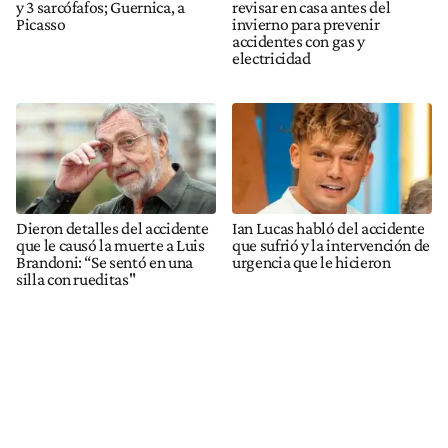
y 3 sarcófafos; Guernica, a
revisar en casa antes del
Picasso
invierno para prevenir
accidentes con gas y
electricidad
Dieron detalles del accidente
Ian Lucas habló del accidente
que le causó la muerte a Luis
que sufrió y la intervención de
Brandoni: “Se sentó en una
urgencia que le hicieron
silla con rueditas"