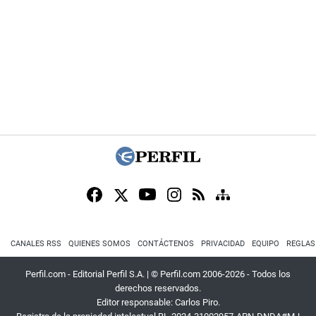
CANALES RSS
QUIENES SOMOS
CONTÁCTENOS
PRIVACIDAD
EQUIPO
REGLAS
Perfil.com - Editorial Perfil S.A.
| © Perfil.com 2006-2026 - Todos los
derechos reservados.
Editor responsable: Carlos Piro.