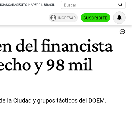
ICIAS
CARAS
EXITOÍNA
PERFIL BRASIL
INGRESAR
SUSCRIBITE
Ca
n del financista
Wa
Mo
fu
echo y 98 mil
ha
mu
en
un
de
de
Al
|
 de la Ciudad y grupos tácticos del DOEM.
Té