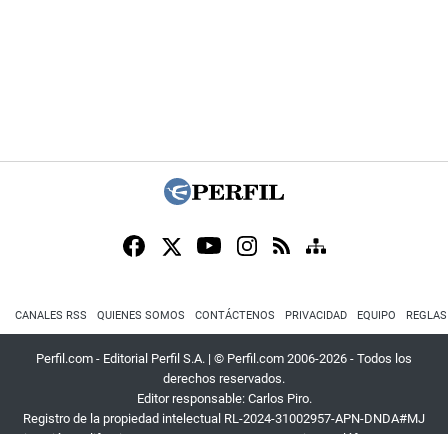
CANALES RSS
QUIENES SOMOS
CONTÁCTENOS
PRIVACIDAD
EQUIPO
REGLAS
Perfil.com - Editorial Perfil S.A.
| © Perfil.com 2006-2026 - Todos los
derechos reservados.
Editor responsable: Carlos Piro.
Registro de la propiedad intelectual RL-2024-31002957-APN-DNDA#MJ
Dirección:
California 2715
,
C1289ABI
,
CABA, Argentina
| Teléfono:
+54 9 11