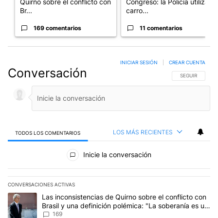
Quirno sobre el conflicto con
Congreso: la Policía utiliza
Br...
carro...
169 comentarios
11 comentarios
INICIAR SESIÓN
|
CREAR CUENTA
Conversación
SIGA ESTA CO
SEGUIR
LOS MÁS RECIENTES
TODOS LOS COMENTARIOS
Todos los comentarios
Inicie la conversación
CONVERSACIONES ACTIVAS
Este listado muestra los artículos con más comentarios en los últim
Un artículo de tendencia con el título "Las inconsistencias de Qui
Las inconsistencias de Quirno sobre el conflicto con
Brasil y una definición polémica: "La soberanía es un
concepto antiguo"
169