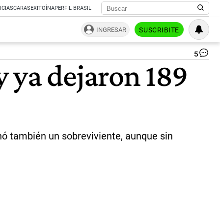
ICIAS
CARAS
EXITOÍNA
PERFIL BRASIL
INGRESAR
SUSCRIBITE
5
La
 ya dejaron 189
pr
"n
an
de
ser
des
po
el
nó también un sobreviviente, aunque sin
ejé
es
|
@S