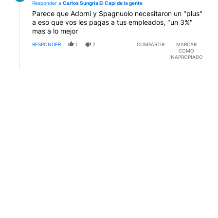
Responder a
Carlos Sungria El Capi de la gente
Parece que Adorni y Spagnuolo necesitaron un "plus"
a eso que vos les pagas a tus empleados, "un 3%"
mas a lo mejor
RESPONDER
1
2
COMPARTIR
MARCAR
COMO
INAPROPIADO
Respuesta de Roberto Daniel.
Roberto Daniel
10 DE MAYO DE 2026
RD
Responder a
Carlos Sungria El Capi de la gente
Me parece bárbaro, el tema acá es que adorni se
pasó de frenada dando lecciones de honestidad,
hasta que pisó el palito.
RESPONDER
0
0
COMPARTIR
MARCAR
COMO
INAPROPIADO
Comentario de Gustavo papada.
Gustavo papada
9 DE MAYO DE 2026
GP
El tema de alhorni que se las daba de guapo , y
retaba a todo el mundo. mostraba radiografias de un
perro etc etc etc
y al final la mentira era el.