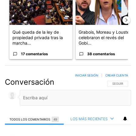
Qué queda de la ley de
Grabois, Moreau y Lousteau
propiedad privada tras la
celebraron el revés del
marcha...
Gobi...
17 comentarios
38 comentarios
INICIAR SESIÓN
|
CREAR CUENTA
Conversación
SIGA ESTA CO
SEGUIR
LOS MÁS RECIENTES
TODOS LOS COMENTARIOS
49
Todos los comentarios
Comentario de Marcelo Hernandez.