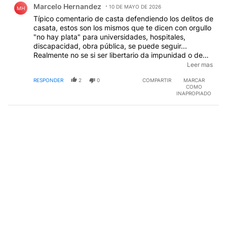
Marcelo Hernandez
10 DE MAYO DE 2026
MH
Típico comentario de casta defendiendo los delitos de
casata, estos son los mismos que te dicen con orgullo
"no hay plata" para universidades, hospitales,
discapacidad, obra pública, se puede seguir...
Realmente no se si ser libertario da impunidad o de
verdad ellos se creen superiores como las monarquías
Leer mas
y sus cortes que tenían tratos especiales... no los
RESPONDER
2
0
COMPARTIR
MARCAR
entiendo.
COMO
INAPROPIADO