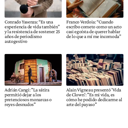
Conrado Yasenza: “Es una
Franco Verdoia: “Cuando
experiencia de vida también”
escribo cometo como un acto
y la resistencia de sostener 25
casi egoísta de querer hablar
años de periodismo
de lo que a mí me incomoda”
autogestivo
Adrián Cangi: "La sátira
Alain Vigneau presentó 'Vida
permitió dejar a los
de Clown': "Es mi vida, es
pretenciosos monarcas o
cómo he podido dedicarme al
reyes desnudos"
arte del payaso"