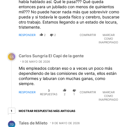
había hablado así. Qué le pasa??? Qué queda
entonces para un jubilado con menos de quinientos
mil??? No puede hacer nada más que sobrevivir como
pueda y si todavía le queda físico y cerebro, buscarse
otro trabajo. Estamos llegando a un estado de locura,
tristemente.
RESPONDER
2
2
COMPARTIR
MARCAR
COMO
INAPROPIADO
Comentario de Carlos Sungria El Capi de la gente.
Carlos Sungria El Capi de la gente
CS
9 DE MAYO DE 2026
Mis empleados cobran eso o a veces un poco más
dependiendo de las comisiones de venta, ellos están
conformes y laburan con muchas ganas, como
siempre.
3
RESPONDER
COMPARTIR
MARCAR
RESPUESTAS
2
1
COMO
INAPROPIADO
1 respuesta más antiguas
MOSTRAR RESPUESTAS MÁS ANTIGUAS
1
Respuesta de Tales de Mileto.
Tales de Mileto
9 DE MAYO DE 2026
TD