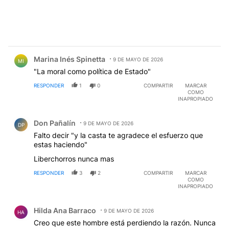
Comentario de Marina Inés Spinetta.
Marina Inés Spinetta
9 DE MAYO DE 2026
MI
"La moral como política de Estado"
RESPONDER
1
0
COMPARTIR
MARCAR
COMO
INAPROPIADO
Comentario de Don Pañalín.
Don Pañalín
9 DE MAYO DE 2026
DP
Falto decir "y la casta te agradece el esfuerzo que
estas haciendo"
Liberchorros nunca mas
RESPONDER
3
2
COMPARTIR
MARCAR
COMO
INAPROPIADO
Comentario de Hilda Ana Barraco.
Hilda Ana Barraco
9 DE MAYO DE 2026
HA
Creo que este hombre está perdiendo la razón. Nunca