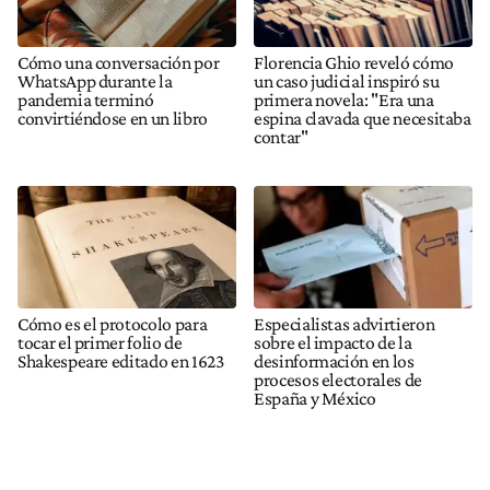
Cómo una conversación por
Florencia Ghio reveló cómo
WhatsApp durante la
un caso judicial inspiró su
pandemia terminó
primera novela: "Era una
convirtiéndose en un libro
espina clavada que necesitaba
contar"
Cómo es el protocolo para
Especialistas advirtieron
tocar el primer folio de
sobre el impacto de la
Shakespeare editado en 1623
desinformación en los
procesos electorales de
España y México