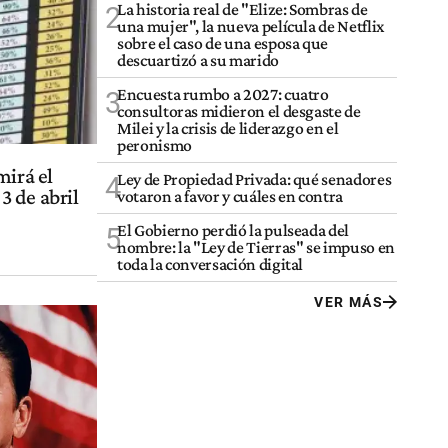
La historia real de "Elize: Sombras de
2
una mujer", la nueva película de Netflix
sobre el caso de una esposa que
descuartizó a su marido
Encuesta rumbo a 2027: cuatro
3
consultoras midieron el desgaste de
Milei y la crisis de liderazgo en el
peronismo
mirá el
Ley de Propiedad Privada: qué senadores
4
3 de abril
votaron a favor y cuáles en contra
El Gobierno perdió la pulseada del
5
nombre: la "Ley de Tierras" se impuso en
toda la conversación digital
VER MÁS