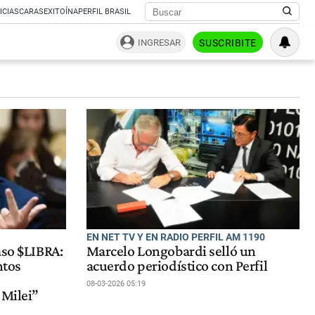
ICIAS
CARAS
EXITOÍNA
PERFIL BRASIL
INGRESAR
SUSCRIBITE
EN NET TV Y EN RADIO PERFIL AM 1190
aso $LIBRA:
Marcelo Longobardi selló un
ntos
acuerdo periodístico con Perfil
s
08-03-2026 05:19
 Milei”