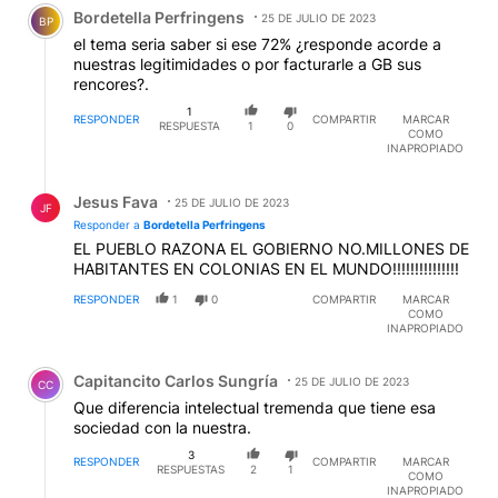
Comentario de Bordetella Perfringens.
de Tupac Amaru y luego en Italia. Perón hizo alaraca
Bordetella Perfringens
contra EEUU pero negoció con Inglaterra pagando
25 DE JULIO DE 2023
BP
una fortuna por el hierro oxidado y el vetusto
el tema seria saber si ese 72% ¿responde acorde a
Ferrocarril Argentino, construido por Inglaterra. Es el
nuestras legitimidades o por facturarle a GB sus
mismo Perón que terminó pidiendo plata y petróleo a
rencores?.
los Rockefeller. Hablan de Malvinas para tapar el
1
desastre que Rosas y Perón hicieron en sus largos
RESPONDER
COMPARTIR
MARCAR
RESPUESTA
1
0
COMO
períodos de dictadura.
INAPROPIADO
Respuesta de Jesus Fava.
Jesus Fava
25 DE JULIO DE 2023
JF
Responder a
Bordetella Perfringens
EL PUEBLO RAZONA EL GOBIERNO NO.MILLONES DE
HABITANTES EN COLONIAS EN EL MUNDO!!!!!!!!!!!!!!!
RESPONDER
1
0
COMPARTIR
MARCAR
COMO
INAPROPIADO
Comentario de Capitancito Carlos Sungría.
Capitancito Carlos Sungría
25 DE JULIO DE 2023
CC
Que diferencia intelectual tremenda que tiene esa
sociedad con la nuestra.
3
RESPONDER
COMPARTIR
MARCAR
RESPUESTAS
2
1
COMO
INAPROPIADO