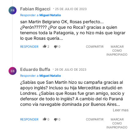
Respuesta de Fabian Rigacci.
Fabian Rigacci
25 DE JULIO DE 2023
FR
Responder a
Miguel Natalio
san Martin Belgrano OK, Rosas perfecto...
¿Perón?????? ¿Por que no Roca? gracias a quien
tenemos toda la Patagonia, y no hizo más que lograr
lo que Rosas quería...
RESPONDER
2
0
COMPARTIR
MARCAR
COMO
INAPROPIADO
Respuesta de Eduardo Buffa.
Eduardo Buffa
26 DE JULIO DE 2023
EB
Responder a
Miguel Natalio
¿Sabías que San Martín hizo su campaña gracias al
apoyo inglés? Incluso su hija Merceditas estudió en
Londres. ¿Sabías que Rosas fue gran amigo, socio y
defensor de todo lo inglés? A cambio del río Paraná
como vía navegable dominada por Buenos Aires
después de la famosa Vuelta de Obligado, no hizo
Leer mas
nada para recuperar las Malvinas. Por esto fue
RESPONDER
0
0
COMPARTIR
MARCAR
salvado de Caseros y puesto en una granja de la
COMO
Corona. Y Belgrano se cansó de buscar un Monarca
INAPROPIADO
para la Patria Grande, primero con un descendiente