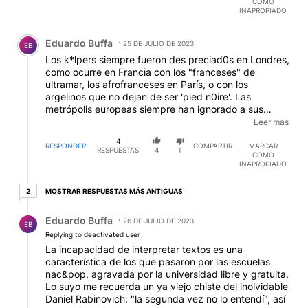
COMO
acuerdan.
INAPROPIADO
Comentario de Eduardo Buffa.
Eduardo Buffa
25 DE JULIO DE 2023
EB
Los k*lpers siempre fueron des preciad0s en Londres,
como ocurre en Francia con los "franceses" de
ultramar, los afrofranceses en París, o con los
argelinos que no dejan de ser 'pied n0ire'. Las
metrópolis europeas siempre han ignorado a sus
súbditos "extranjeros" y los k*lpers aún hoy, que ya
Leer mas
han pasado a ser una comunidad de negocios muy
4
fuertes y se olvidaron de las ovejas, son de segunda.
RESPONDER
COMPARTIR
MARCAR
RESPUESTAS
4
1
COMO
Al final, kelp es un alga que abunda en esas costas y
INAPROPIADO
k*lper fue siempre un gentilicio despectivo en
Londres pero no en nuestro país, hasta 1982, cuando
2 respuestas más antiguas
MOSTRAR RESPUESTAS MÁS ANTIGUAS
2
predominaba el término "malvinero". ¿Por qué apoyan
los k*lpers el término Malvinas? simplemente porque
Respuesta de Eduardo Buffa.
Eduardo Buffa
con Malvinas logran una identificación propia frente a
26 DE JULIO DE 2023
EB
la Corona. Esto no significa que aceptarán cambiar de
Replying to deactivated user
bando.
La incapacidad de interpretar textos es una
característica de los que pasaron por las escuelas
nac&pop, agravada por la universidad libre y gratuita.
Lo suyo me recuerda un ya viejo chiste del inolvidable
Daniel Rabinovich: "la segunda vez no lo entendí", así