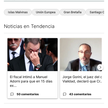
Islas Malvinas
Unión Europea
Gran Bretaña
Santiago Cafi
Noticias en Tendencia
Este listado muestra los artículos con más comentarios en los últim
Un artículo de tendencia con el título "El fiscal intimó a Manue
Un artículo de tendencia con e
El fiscal intimó a Manuel
Jorge Gorini, el juez del caso
Adorni para que en 15 días
Vialidad, declaró que Cr...
ex...
50 comentarios
43 comentarios