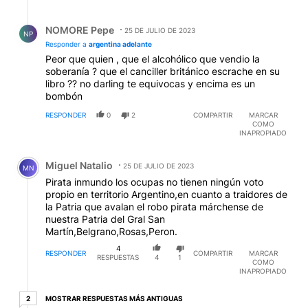
Respuesta de NOMORE Pepe.
NOMORE Pepe
25 DE JULIO DE 2023
NP
Responder a
argentina adelante
Peor que quien , que el alcohólico que vendio la
soberanía ? que el canciller británico escrache en su
libro ?? no darling te equivocas y encima es un
bombón
RESPONDER
0
2
COMPARTIR
MARCAR
COMO
INAPROPIADO
Comentario de Miguel Natalio.
Miguel Natalio
25 DE JULIO DE 2023
MN
Pirata inmundo los ocupas no tienen ningún voto
propio en territorio Argentino,en cuanto a traidores de
la Patria que avalan el robo pirata márchense de
nuestra Patria del Gral San
Martín,Belgrano,Rosas,Peron.
4
RESPONDER
COMPARTIR
MARCAR
RESPUESTAS
4
1
COMO
INAPROPIADO
2 respuestas más antiguas
MOSTRAR RESPUESTAS MÁS ANTIGUAS
2