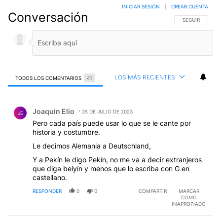
INICIAR SESIÓN
|
CREAR CUENTA
Conversación
SIGA ESTA CO
SEGUIR
LOS MÁS RECIENTES
TODOS LOS COMENTARIOS
41
Todos los comentarios
Comentario de Joaquin Elio.
Joaquin Elio
25 DE JULIO DE 2023
JE
Pero cada país puede usar lo que se le cante por
historia y costumbre.
Le decimos Alemania a Deutschland,
Y a Pekín le digo Pekín, no me va a decir extranjeros
que diga beiyín y menos que lo escriba con G en
castellano.
RESPONDER
0
0
COMPARTIR
MARCAR
COMO
INAPROPIADO