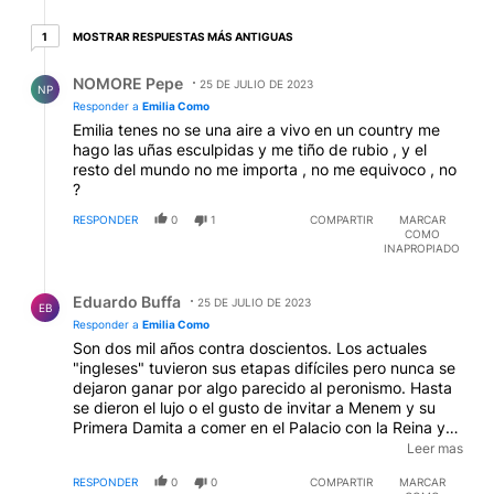
1 respuesta más antiguas
MOSTRAR RESPUESTAS MÁS ANTIGUAS
1
Respuesta de NOMORE Pepe.
NOMORE Pepe
25 DE JULIO DE 2023
NP
Responder a
Emilia Como
Emilia tenes no se una aire a vivo en un country me
hago las uñas esculpidas y me tiño de rubio , y el
resto del mundo no me importa , no me equivoco , no
?
RESPONDER
0
1
COMPARTIR
MARCAR
COMO
INAPROPIADO
Respuesta de Eduardo Buffa.
Eduardo Buffa
25 DE JULIO DE 2023
EB
Responder a
Emilia Como
Son dos mil años contra doscientos. Los actuales
"ingleses" tuvieron sus etapas difíciles pero nunca se
dejaron ganar por algo parecido al peronismo. Hasta
se dieron el lujo o el gusto de invitar a Menem y su
Primera Damita a comer en el Palacio con la Reina y
su Príncipe Consorte en 1998, y hacer recibir al
Leer mas
riojano por Tony Blair. Nadie dijo nada en el
RESPONDER
0
0
COMPARTIR
MARCAR
nacionalismo berreta de entonces y los de hoy ni se