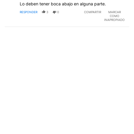
Lo deben tener boca abajo en alguna parte.
RESPONDER
3
0
COMPARTIR
MARCAR
COMO
INAPROPIADO
Comentario de JUAN CARLOS.
JUAN CARLOS
25 DE JULIO DE 2023