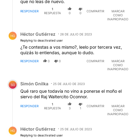
que no leas de nuevo.
1
RESPONDER
COMPARTIR
MARCAR
RESPUESTA
0
0
COMO
INAPROPIADO
Respuesta de Héctor Gutiérrez.
Héctor Gutiérrez
26 DE JULIO DE 2023
HG
Replying to deactivated user
¿Te contestas a vos mismo?, leelo por tercera vez,
quizás lo entiendas, aunque lo dudo.
RESPONDER
0
0
COMPARTIR
MARCAR
COMO
INAPROPIADO
Comentario de Simón Gnilka.
Simón Gnilka
25 DE JULIO DE 2023
SG
Qué raro que todavía no vino a ponerse el moño el
siervo del Raj Waltercito Oconnor.
1
RESPONDER
COMPARTIR
MARCAR
RESPUESTA
3
1
COMO
INAPROPIADO
Respuesta de Héctor Gutiérrez.
Héctor Gutiérrez
25 DE JULIO DE 2023
HG
Replying to deactivated user