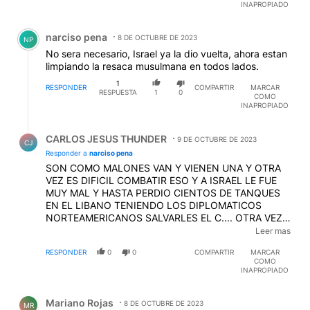
PRESIDENTE Y ES UN HITLER ARGENTOI!!
EDITADO
INAPROPIADO
Comentario de narciso pena.
narciso pena
8 DE OCTUBRE DE 2023
NP
No sera necesario, Israel ya la dio vuelta, ahora estan
limpiando la resaca musulmana en todos lados.
1
RESPONDER
COMPARTIR
MARCAR
RESPUESTA
1
0
COMO
INAPROPIADO
Respuesta de CARLOS JESUS THUNDER.
CARLOS JESUS THUNDER
9 DE OCTUBRE DE 2023
CJ
Responder a
narciso pena
SON COMO MALONES VAN Y VIENEN UNA Y OTRA
VEZ ES DIFICIL COMBATIR ESO Y A ISRAEL LE FUE
MUY MAL Y HASTA PERDIO CIENTOS DE TANQUES
EN EL LIBANO TENIENDO LOS DIPLOMATICOS
NORTEAMERICANOS SALVARLES EL C.... OTRA VEZ
MAS Y HACE RATO QUE SE SABE DE LA ENORME
Leer mas
CALIDAD DE LAS ARMAS RUSAS Y LA MALA
RESPONDER
0
0
COMPARTIR
MARCAR
CALIDAD DE LAS DE EL OCCIDENTE
EDITADO
COMO
INAPROPIADO
Comentario de Mariano Rojas.
Mariano Rojas
8 DE OCTUBRE DE 2023
MR