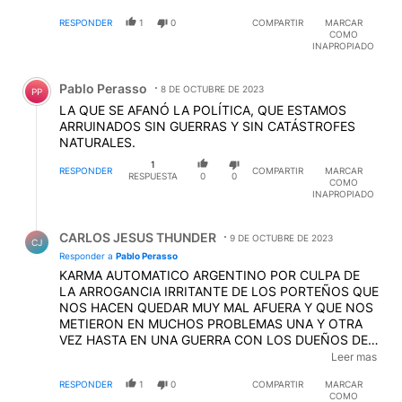
MEDICADOS (CON MEDICACION FUERTE QUE
RESPONDER
1
0
COMPARTIR
MARCAR
APENAS LES HACE EFECTO ) DE
COMO
NEUROPSIQUIATRICO Y ESO ES RAZONABLE EN
INAPROPIADO
VISTA DE LA HISTORIA
EDITADO
Comentario de Pablo Perasso.
Pablo Perasso
8 DE OCTUBRE DE 2023
PP
LA QUE SE AFANÓ LA POLÍTICA, QUE ESTAMOS
ARRUINADOS SIN GUERRAS Y SIN CATÁSTROFES
NATURALES.
1
RESPONDER
COMPARTIR
MARCAR
RESPUESTA
0
0
COMO
INAPROPIADO
Respuesta de CARLOS JESUS THUNDER.
CARLOS JESUS THUNDER
9 DE OCTUBRE DE 2023
CJ
Responder a
Pablo Perasso
KARMA AUTOMATICO ARGENTINO POR CULPA DE
LA ARROGANCIA IRRITANTE DE LOS PORTEÑOS QUE
NOS HACEN QUEDAR MUY MAL AFUERA Y QUE NOS
METIERON EN MUCHOS PROBLEMAS UNA Y OTRA
VEZ HASTA EN UNA GUERRA CON LOS DUEÑOS DEL
MUNDO OSEA SI HUBO GUERRAS Y SI HUBO
Leer mas
CATASTROFES ECONOMICAS POR CULPA DE LOS
RESPONDER
1
0
COMPARTIR
MARCAR
PORTEÑOS POR ALGO MILEI SERA EL PROXIMO
COMO