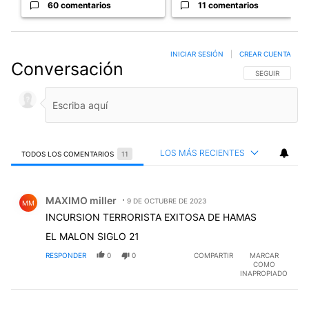
60 comentarios
11 comentarios
INICIAR SESIÓN
|
CREAR CUENTA
Conversación
SIGA ESTA CO
SEGUIR
LOS MÁS RECIENTES
TODOS LOS COMENTARIOS
11
Todos los comentarios
Comentario de MAXIMO miller.
MAXIMO miller
9 DE OCTUBRE DE 2023
MM
INCURSION TERRORISTA EXITOSA DE HAMAS
EL MALON SIGLO 21
RESPONDER
0
0
COMPARTIR
MARCAR
COMO
INAPROPIADO