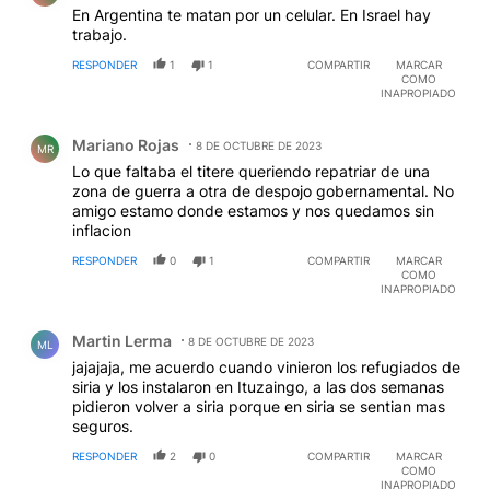
En Argentina te matan por un celular. En Israel hay
trabajo.
RESPONDER
1
1
COMPARTIR
MARCAR
COMO
INAPROPIADO
Comentario de Mariano Rojas.
Mariano Rojas
8 DE OCTUBRE DE 2023
MR
Lo que faltaba el titere queriendo repatriar de una
zona de guerra a otra de despojo gobernamental. No
amigo estamo donde estamos y nos quedamos sin
inflacion
RESPONDER
0
1
COMPARTIR
MARCAR
COMO
INAPROPIADO
Comentario de Martin Lerma.
Martin Lerma
8 DE OCTUBRE DE 2023
ML
jajajaja, me acuerdo cuando vinieron los refugiados de
siria y los instalaron en Ituzaingo, a las dos semanas
pidieron volver a siria porque en siria se sentian mas
seguros.
RESPONDER
2
0
COMPARTIR
MARCAR
COMO
INAPROPIADO