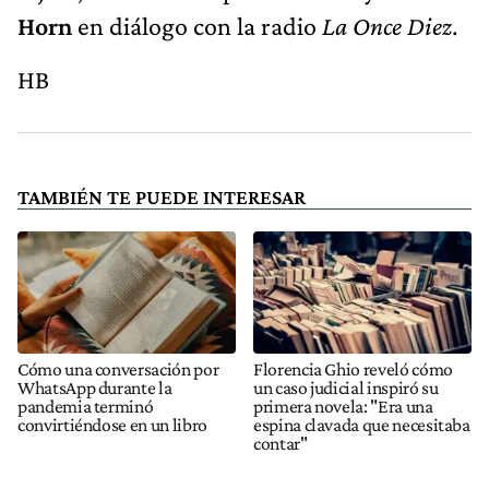
Horn
en diálogo con la radio
La Once Diez
.
HB
TAMBIÉN TE PUEDE INTERESAR
Cómo una conversación por
Florencia Ghio reveló cómo
WhatsApp durante la
un caso judicial inspiró su
pandemia terminó
primera novela: "Era una
convirtiéndose en un libro
espina clavada que necesitaba
contar"