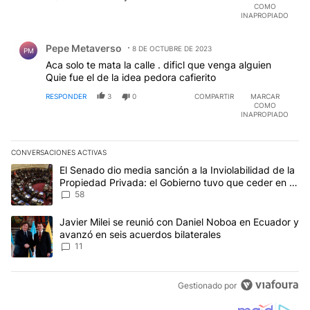
COMO
INAPROPIADO
Comentario de Pepe Metaverso.
Pepe Metaverso
8 DE OCTUBRE DE 2023
PM
Aca solo te mata la calle . dificl que venga alguien
Quie fue el de la idea pedora cafierito
RESPONDER
3
0
COMPARTIR
MARCAR
COMO
INAPROPIADO
CONVERSACIONES ACTIVAS
Este listado muestra los artículos con más comentarios en los últim
Un artículo de tendencia con el título "El Senado dio media sanci
El Senado dio media sanción a la Inviolabilidad de la
Propiedad Privada: el Gobierno tuvo que ceder en la
Ley del Manejo del Fuego
58
Un artículo de tendencia con el título "Javier Milei se reunió con
Javier Milei se reunió con Daniel Noboa en Ecuador y
avanzó en seis acuerdos bilaterales
11
Gestionado por