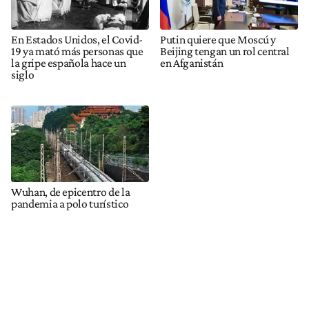
En Estados Unidos, el Covid-
Putin quiere que Moscú y
19 ya mató más personas que
Beijing tengan un rol central
la gripe española hace un
en Afganistán
siglo
Wuhan, de epicentro de la
pandemia a polo turístico