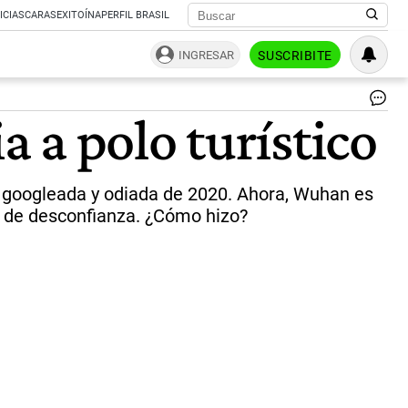
ICIAS
CARAS
EXITOÍNA
PERFIL BRASIL
INGRESAR
SUSCRIBITE
Wu
 a polo turístico
|
AG
SH
TW
s googleada y odiada de 2020. Ahora, Wuhan es
RE
SO
s de desconfianza. ¿Cómo hizo?