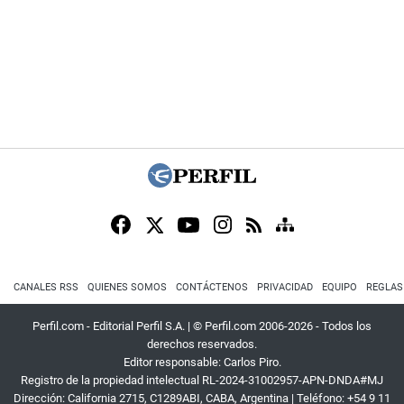
CANALES RSS
QUIENES SOMOS
CONTÁCTENOS
PRIVACIDAD
EQUIPO
REGLAS
Perfil.com - Editorial Perfil S.A.
| © Perfil.com 2006-2026 - Todos los
derechos reservados.
Editor responsable: Carlos Piro.
Registro de la propiedad intelectual RL-2024-31002957-APN-DNDA#MJ
Dirección:
California 2715
,
C1289ABI
,
CABA, Argentina
| Teléfono:
+54 9 11