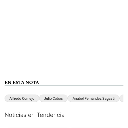
EN ESTA NOTA
Alfredo Cornejo
Julio Cobos
Anabel Fernández Sagasti
M
Noticias en Tendencia
Este listado muestra los artículos con más comentarios en los últim