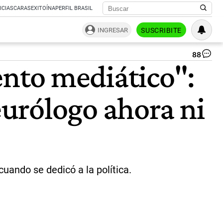
ICIAS
CARAS
EXITOÍNA
PERFIL BRASIL
INGRESAR
SUSCRIBITE
88
RE
nto mediático":
DE
FO
A
urólogo ahora ni
FA
MA
|
MA
DU
uando se dedicó a la política.