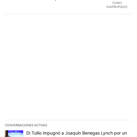
COMO
INAPROPIADO
CONVERSACIONES ACTIVAS
Este listado muestra los artículos con más comentarios en los últim
Un artículo de tendencia con el título "Di Tullio impugnó a Joaqu
Di Tullio impugnó a Joaquín Benegas Lynch por un