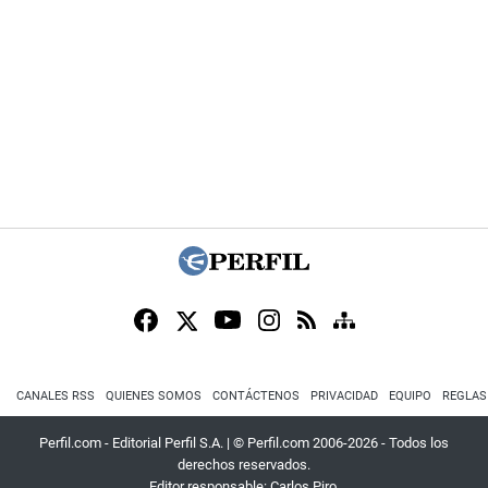
CANALES RSS
QUIENES SOMOS
CONTÁCTENOS
PRIVACIDAD
EQUIPO
REGLAS
Perfil.com - Editorial Perfil S.A.
| © Perfil.com 2006-2026 - Todos los
derechos reservados.
Editor responsable: Carlos Piro.