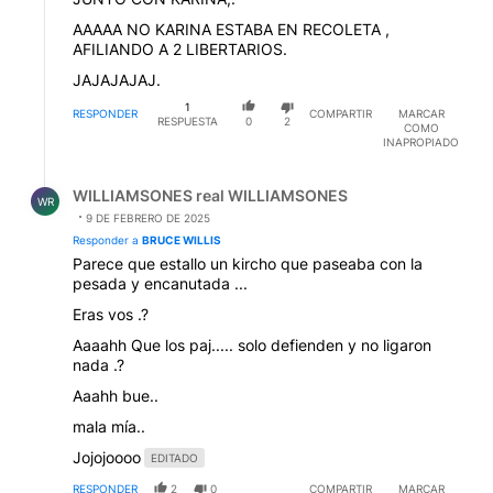
AAAAA NO KARINA ESTABA EN RECOLETA ,
AFILIANDO A 2 LIBERTARIOS.
JAJAJAJAJ.
1
RESPONDER
COMPARTIR
MARCAR
RESPUESTA
0
2
COMO
INAPROPIADO
Respuesta de WILLIAMSONES real WILLIAMSONES.
WILLIAMSONES real WILLIAMSONES
WR
9 DE FEBRERO DE 2025
Responder a
BRUCE WILLIS
Parece que estallo un kircho que paseaba con la
pesada y encanutada ...
Eras vos .?
Aaaahh Que los paj..... solo defienden y no ligaron
nada .?
Aaahh bue..
mala mía..
Jojojoooo
EDITADO
RESPONDER
2
0
COMPARTIR
MARCAR