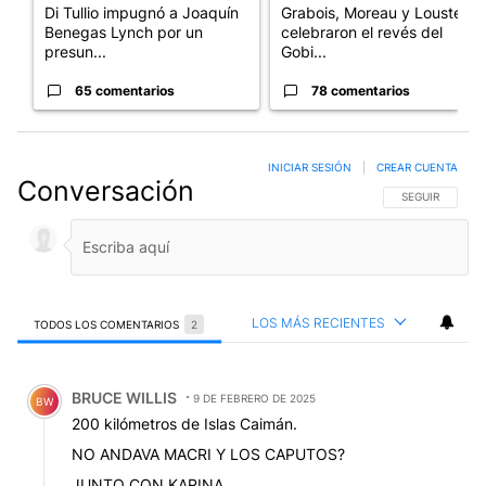
Di Tullio impugnó a Joaquín
Grabois, Moreau y Lousteau
Benegas Lynch por un
celebraron el revés del
presun...
Gobi...
65 comentarios
78 comentarios
INICIAR SESIÓN
|
CREAR CUENTA
Conversación
SIGA ESTA CO
SEGUIR
LOS MÁS RECIENTES
TODOS LOS COMENTARIOS
2
Todos los comentarios
Comentario de BRUCE WILLIS.
BRUCE WILLIS
9 DE FEBRERO DE 2025
BW
200 kilómetros de Islas Caimán.
NO ANDAVA MACRI Y LOS CAPUTOS?
JUNTO CON KARINA,.