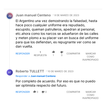
Comentario de Juan manuel Centeno.
Juan manuel Centeno
9 DE MARZO DE 2023
JM
El Argentino una vez demostrando la falsedad, hasta
hace poco cualquier uniforme era repudiado,
escupido, queman patrulleros, apedran al personal,
etc.ahora como los narcos se adueñaron de las calles
y meten plomo a su placer van en busca del uniforme
para que los defiendan, es repugnante ver como se
dan vuelta.
1
RESPONDER
COMPARTIR
MARCAR
RESPUESTA
1
0
COMO
INAPROPIADO
Respuesta de Roberto TULLETT.
Roberto TULLETT
10 DE MARZO DE 2023
RT
Responder a
Juan manuel Centeno
Por completo de acuerdo. Por eso es que no puedo
ser optimista respecto del futuro.
RESPONDER
0
0
COMPARTIR
MARCAR
COMO
INAPROPIADO
Comentario de carlos bonfiglio.