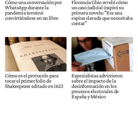
Cómo una conversación por
Florencia Ghio reveló cómo
WhatsApp durante la
un caso judicial inspiró su
pandemia terminó
primera novela: "Era una
convirtiéndose en un libro
espina clavada que necesitaba
contar"
Cómo es el protocolo para
Especialistas advirtieron
tocar el primer folio de
sobre el impacto de la
Shakespeare editado en 1623
desinformación en los
procesos electorales de
España y México