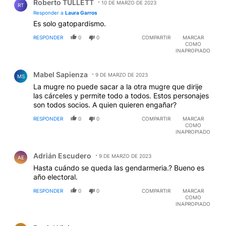
Roberto TULLETT
10 DE MARZO DE 2023
RT
Responder a
Laura Garros
Es solo gatopardismo.
RESPONDER
0
0
COMPARTIR
MARCAR
COMO
INAPROPIADO
Comentario de Mabel Sapienza.
Mabel Sapienza
9 DE MARZO DE 2023
MS
La mugre no puede sacar a la otra mugre que dirije
las cárceles y permite todo a todos. Estos personajes
son todos socios. A quien quieren engañar?
RESPONDER
0
0
COMPARTIR
MARCAR
COMO
INAPROPIADO
Comentario de Adrián Escudero.
Adrián Escudero
9 DE MARZO DE 2023
AE
Hasta cuándo se queda las gendarmeria.? Bueno es
año electoral.
RESPONDER
0
0
COMPARTIR
MARCAR
COMO
INAPROPIADO
Comentario de Daniel Vicien.