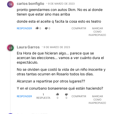
carlos bonfiglio
9 DE MARZO DE 2023
CB
pronto geendarmes con autos 0km. No es ai donde
tienen que estar sino mas arriba
donde esta el aceite q facita la cosa esto es teatro
RESPONDER
0
0
COMPARTIR
MARCAR
COMO
INAPROPIADO
Comentario de Laura Garros.
Laura Garros
9 DE MARZO DE 2023
LG
Era Hora de que hicieran algo... parece que se
acercan las elecciones... vamos a ver cuánto dura el
espectáculo.
No se olviden que costó la vida de un niño inocente y
otras tantas ocurren en Rosario todos los días.
Alcanzan a repartirse por otros lugares??
Y en el conurbano bonaerense qué están haciendo?
1
RESPONDER
COMPARTIR
MARCAR
RESPUESTA
0
0
COMO
INAPROPIADO
Respuesta de Roberto TULLETT.