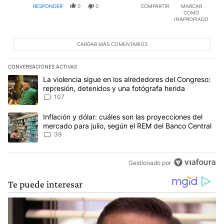
RESPONDER
0
0
COMPARTIR
MARCAR
COMO
INAPROPIADO
CARGAR MÁS COMENTARIOS
CONVERSACIONES ACTIVAS
Este listado muestra los artículos con más comentarios en los últim
Un artículo de tendencia con el título "La violencia sigue en los 
La violencia sigue en los alrededores del Congreso:
represión, detenidos y una fotógrafa herida
107
Un artículo de tendencia con el título "Inflación y dólar: cuáles 
Inflación y dólar: cuáles son las proyecciones del
mercado para julio, según el REM del Banco Central
39
Gestionado por