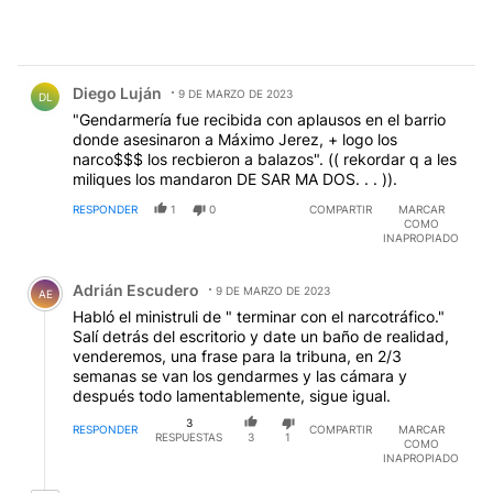
Comentario de Diego Luján.
Diego Luján
9 DE MARZO DE 2023
DL
"Gendarmería fue recibida con aplausos en el barrio
donde asesinaron a Máximo Jerez, + logo los
narco$$$ los recbieron a balazos". (( rekordar q a les
miliques los mandaron DE SAR MA DOS. . . )).
RESPONDER
1
0
COMPARTIR
MARCAR
COMO
INAPROPIADO
Comentario de Adrián Escudero.
Adrián Escudero
9 DE MARZO DE 2023
AE
Habló el ministruli de " terminar con el narcotráfico."
Salí detrás del escritorio y date un baño de realidad,
venderemos, una frase para la tribuna, en 2/3
semanas se van los gendarmes y las cámara y
después todo lamentablemente, sigue igual.
3
RESPONDER
COMPARTIR
MARCAR
RESPUESTAS
3
1
COMO
INAPROPIADO