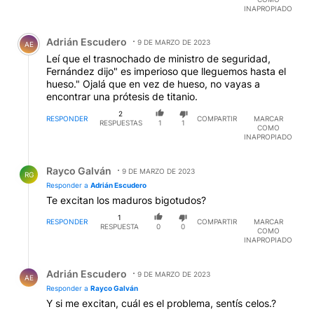
INAPROPIADO
Comentario de Adrián Escudero.
Adrián Escudero
9 DE MARZO DE 2023
AE
Leí que el trasnochado de ministro de seguridad,
Fernández dijo" es imperioso que lleguemos hasta el
hueso." Ojalá que en vez de hueso, no vayas a
encontrar una prótesis de titanio.
2
RESPONDER
COMPARTIR
MARCAR
RESPUESTAS
1
1
COMO
INAPROPIADO
Respuesta de Rayco Galván.
Rayco Galván
9 DE MARZO DE 2023
RG
Responder a
Adrián Escudero
Te excitan los maduros bigotudos?
1
RESPONDER
COMPARTIR
MARCAR
RESPUESTA
0
0
COMO
INAPROPIADO
Respuesta de Adrián Escudero.
Adrián Escudero
9 DE MARZO DE 2023
AE
Responder a
Rayco Galván
Y si me excitan, cuál es el problema, sentís celos.?