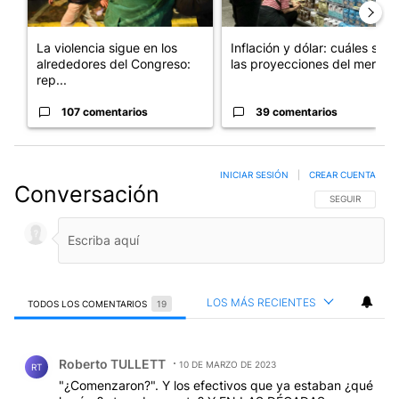
La violencia sigue en los
Inflación y dólar: cuáles son
alrededores del Congreso:
las proyecciones del merc...
rep...
107 comentarios
39 comentarios
INICIAR SESIÓN
|
CREAR CUENTA
Conversación
SIGA ESTA CO
SEGUIR
LOS MÁS RECIENTES
TODOS LOS COMENTARIOS
19
Todos los comentarios
Comentario de Roberto TULLETT.
Roberto TULLETT
10 DE MARZO DE 2023
RT
"¿Comenzaron?". Y los efectivos que ya estaban ¿qué