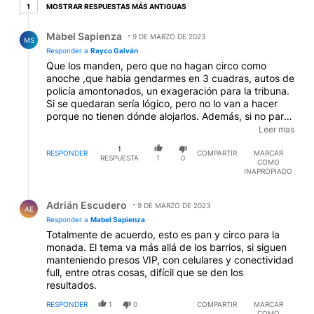
1 respuesta más antiguas
MOSTRAR RESPUESTAS MÁS ANTIGUAS
1
Respuesta de Mabel Sapienza.
Mabel Sapienza
9 DE MARZO DE 2023
MS
Responder a
Rayco Galván
Que los manden, pero que no hagan circo como
anoche ,que habia gendarmes en 3 cuadras, autos de
policía amontonados, un exageración para la tribuna.
Si se quedaran sería lógico, pero no lo van a hacer
porque no tienen dónde alojarlos. Además, si no paran
todo desde las cárceles y hacen un plan serio, esto es
Leer mas
pan para hoy y hambre para mañana. Difícil que el
1
chancho chifle, estando Aníbal y Mena en Justicia
RESPONDER
COMPARTIR
MARCAR
RESPUESTA
1
0
COMO
organizando todo.
EDITADO
INAPROPIADO
Respuesta de Adrián Escudero.
Adrián Escudero
9 DE MARZO DE 2023
AE
Responder a
Mabel Sapienza
Totalmente de acuerdo, esto es pan y circo para la
monada. El tema va más allá de los barrios, si siguen
manteniendo presos VIP, con celulares y conectividad
full, entre otras cosas, difícil que se den los
resultados.
RESPONDER
1
0
COMPARTIR
MARCAR
COMO