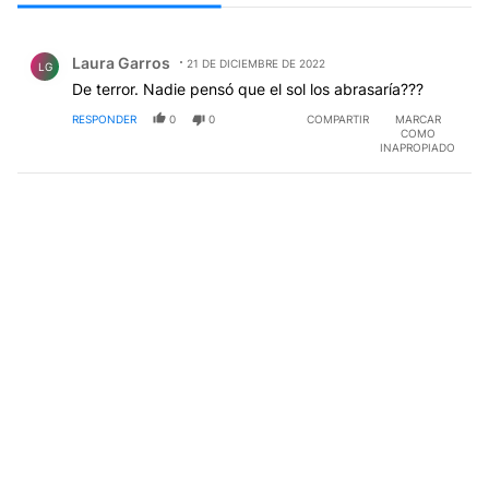
Todos los comentarios
Comentario de Laura Garros.
Laura Garros
21 DE DICIEMBRE DE 2022
LG
De terror. Nadie pensó que el sol los abrasaría???
RESPONDER
0
0
COMPARTIR
MARCAR
COMO
INAPROPIADO