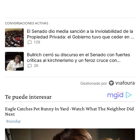
CONVERSACIONES ACTIVAS
Este listado muestra los artículos con más comentarios en los últim
Un artículo de tendencia con el título "El Senado dio media sanci
El Senado dio media sanción a la Inviolabilidad de la
Propiedad Privada: el Gobierno tuvo que ceder en la
Ley del Manejo del Fuego
129
Un artículo de tendencia con el título "Bullrich cerró su discurso e
Bullrich cerró su discurso en el Senado con fuertes
críticas al kirchnerismo y un feroz cruce con
Capitanich al que le gritó “¡cállate!”
26
Gestionado por