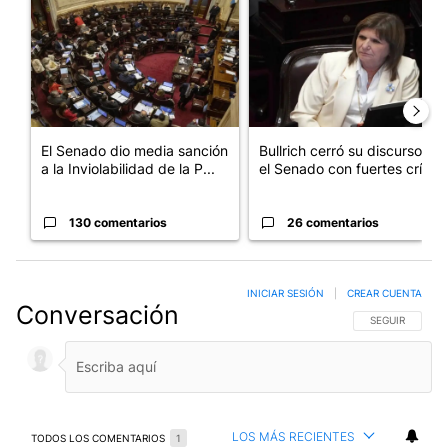
El Senado dio media sanción
Bullrich cerró su discurso en
a la Inviolabilidad de la P...
el Senado con fuertes crí...
130 comentarios
26 comentarios
INICIAR SESIÓN
|
CREAR CUENTA
Conversación
SIGA ESTA CO
SEGUIR
LOS MÁS RECIENTES
TODOS LOS COMENTARIOS
1