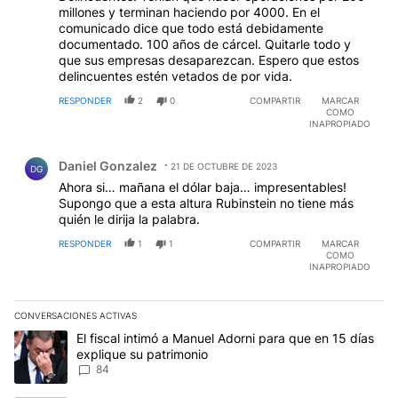
millones y terminan haciendo por 4000. En el
comunicado dice que todo está debidamente
documentado. 100 años de cárcel. Quitarle todo y
que sus empresas desaparezcan. Espero que estos
delincuentes estén vetados de por vida.
RESPONDER
2
0
COMPARTIR
MARCAR
COMO
INAPROPIADO
Comentario de Daniel Gonzalez.
Daniel Gonzalez
21 DE OCTUBRE DE 2023
DG
Ahora si… mañana el dólar baja… impresentables!
Supongo que a esta altura Rubinstein no tiene más
quién le dirija la palabra.
RESPONDER
1
1
COMPARTIR
MARCAR
COMO
INAPROPIADO
CONVERSACIONES ACTIVAS
Este listado muestra los artículos con más comentarios en los últim
Un artículo de tendencia con el título "El fiscal intimó a Manuel 
El fiscal intimó a Manuel Adorni para que en 15 días
explique su patrimonio
84