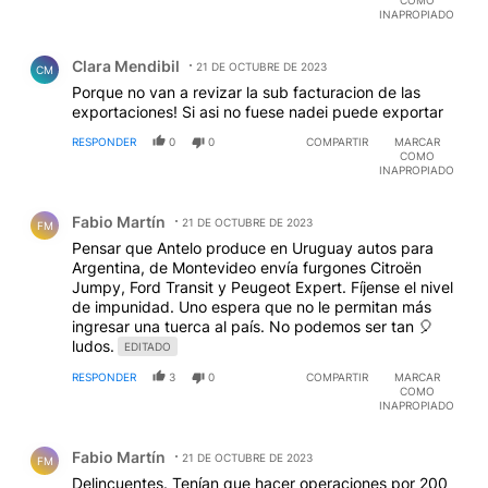
INAPROPIADO
Comentario de Clara Mendibil.
Clara Mendibil
21 DE OCTUBRE DE 2023
CM
Porque no van a revizar la sub facturacion de las
exportaciones! Si asi no fuese nadei puede exportar
RESPONDER
0
0
COMPARTIR
MARCAR
COMO
INAPROPIADO
Comentario de Fabio Martín.
Fabio Martín
21 DE OCTUBRE DE 2023
FM
Pensar que Antelo produce en Uruguay autos para
Argentina, de Montevideo envía furgones Citroën
Jumpy, Ford Transit y Peugeot Expert. Fíjense el nivel
de impunidad. Uno espera que no le permitan más
ingresar una tuerca al país. No podemos ser tan 🎈
ludos.
EDITADO
RESPONDER
3
0
COMPARTIR
MARCAR
COMO
INAPROPIADO
Comentario de Fabio Martín.
Fabio Martín
21 DE OCTUBRE DE 2023
FM
Delincuentes. Tenían que hacer operaciones por 200