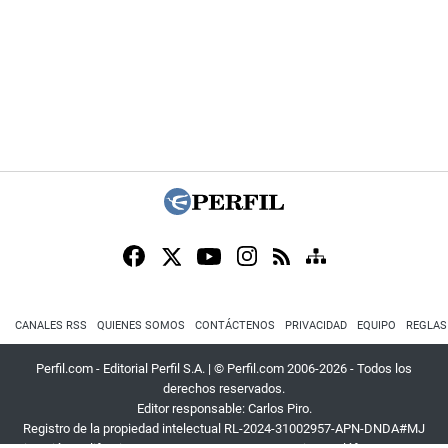
CANALES RSS
QUIENES SOMOS
CONTÁCTENOS
PRIVACIDAD
EQUIPO
REGLAS
Perfil.com - Editorial Perfil S.A.
| © Perfil.com 2006-2026 - Todos los
derechos reservados.
Editor responsable: Carlos Piro.
Registro de la propiedad intelectual RL-2024-31002957-APN-DNDA#MJ