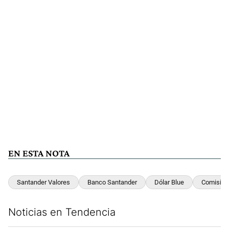
EN ESTA NOTA
Santander Valores
Banco Santander
Dólar Blue
Comisión
Noticias en Tendencia