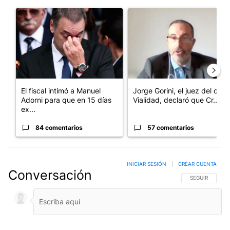
Este listado muestra los artículos con más comentarios en los últim
Un artículo de tendencia con el título "El fiscal intimó a Manue
Un artículo de tendencia con e
El fiscal intimó a Manuel
Jorge Gorini, el juez del caso
Adorni para que en 15 días
Vialidad, declaró que Cr...
ex...
84 comentarios
57 comentarios
INICIAR SESIÓN
|
CREAR CUENTA
Conversación
SIGA ESTA CO
SEGUIR