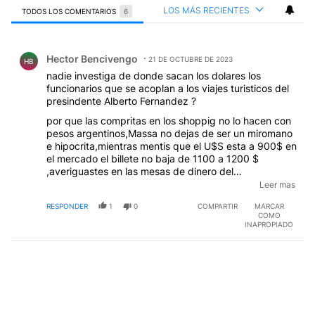
LOS MÁS RECIENTES
TODOS LOS COMENTARIOS
6
Todos los comentarios
Comentario de Hector Bencivengo.
Hector Bencivengo
21 DE OCTUBRE DE 2023
HB
nadie investiga de donde sacan los dolares los
funcionarios que se acoplan a los viajes turisticos del
presindente Alberto Fernandez ?
por que las compritas en los shoppig no lo hacen con
pesos argentinos,Massa no dejas de ser un miromano
e hipocrita,mientras mentis que el U$S esta a 900$ en
el mercado el billete no baja de 1100 a 1200 $
,averiguastes en las mesas de dinero del
BNA,BAPRO,Credicoop,Macro,Galicia etc,y ni
Leer mas
hablemos de la del BCRA, las cuevas no mueven tanto
RESPONDER
1
0
COMPARTIR
MARCAR
y ese croata no tiene capacidad para mover el
COMO
amperimetro ,busca la mugre en casa y luego en la
INAPROPIADO
del vecino, Y no te olvides ; que aquel que tira tierra
encima de otro ,es quien se queda con las manos
sucias .