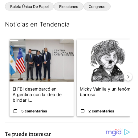
Boleta Única De Papel
Elecciones
Congreso
Noticias en Tendencia
Este listado muestra los artículos con más comentarios en los últim
Un artículo de tendencia con el título "El FBI desembarcó en Arge
Un artículo de tendencia con e
El FBI desembarcó en
Micky Vainilla y un fenómeno
Argentina con la idea de
barroso
blindar l...
5 comentarios
2 comentarios