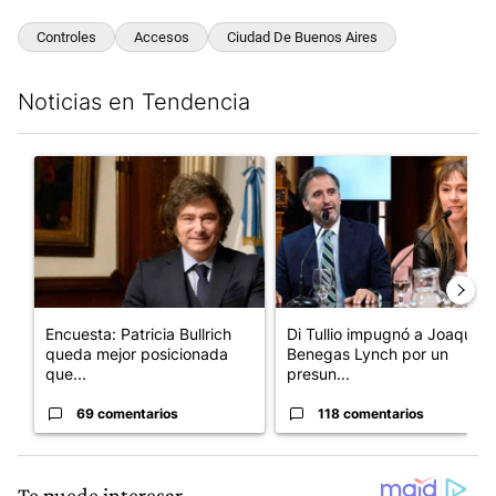
Controles
Accesos
Ciudad De Buenos Aires
Noticias en Tendencia
Este listado muestra los artículos con más comentarios en los últim
Un artículo de tendencia con el título "Encuesta: Patricia Bull
Un artículo de tendencia con e
Encuesta: Patricia Bullrich
Di Tullio impugnó a Joaquín
queda mejor posicionada
Benegas Lynch por un
que...
presun...
69 comentarios
118 comentarios