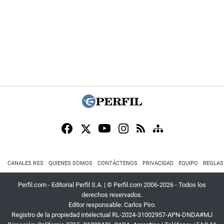
CANALES RSS
QUIENES SOMOS
CONTÁCTENOS
PRIVACIDAD
EQUIPO
REGLAS
Perfil.com - Editorial Perfil S.A.
| © Perfil.com 2006-2026 - Todos los
derechos reservados.
Editor responsable: Carlos Piro.
Registro de la propiedad intelectual RL-2024-31002957-APN-DNDA#MJ