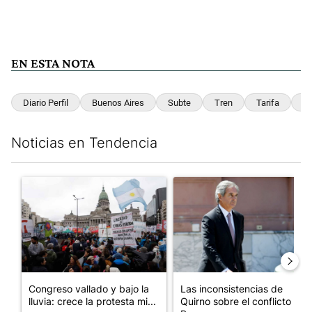
EN ESTA NOTA
Diario Perfil
Buenos Aires
Subte
Tren
Tarifa
Co
Noticias en Tendencia
Este listado muestra los artículos con más comentarios en los últim
Un artículo de tendencia con el título "Congreso vallado y bajo
Un artículo de tendencia con e
Congreso vallado y bajo la
Las inconsistencias de
lluvia: crece la protesta mi...
Quirno sobre el conflicto con