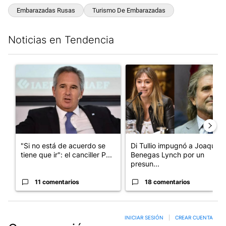
Embarazadas Rusas
Turismo De Embarazadas
Noticias en Tendencia
Este listado muestra los artículos con más comentarios en los últim
Un artículo de tendencia con el título ""Si no está de acuerdo se t
Un artículo de tendencia con e
"Si no está de acuerdo se
Di Tullio impugnó a Joaquín
tiene que ir": el canciller P...
Benegas Lynch por un
presun...
11 comentarios
18 comentarios
INICIAR SESIÓN
|
CREAR CUENTA