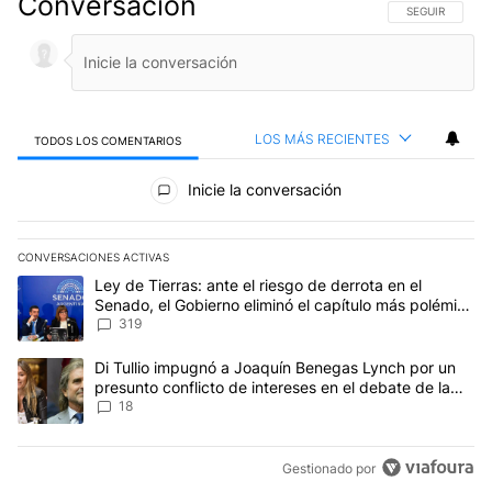
Conversación
SIGA ESTA CO
SEGUIR
LOS MÁS RECIENTES
TODOS LOS COMENTARIOS
Todos los comentarios
Inicie la conversación
CONVERSACIONES ACTIVAS
Este listado muestra los artículos con más comentarios en los últim
Un artículo de tendencia con el título "Ley de Tierras: ante el ri
Ley de Tierras: ante el riesgo de derrota en el
Senado, el Gobierno eliminó el capítulo más polémico
del proyecto
319
Un artículo de tendencia con el título "Di Tullio impugnó a Joaqu
Di Tullio impugnó a Joaquín Benegas Lynch por un
presunto conflicto de intereses en el debate de la
Ley de Tierras
18
Gestionado por