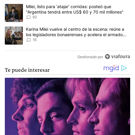
Este listado muestra los artículos con más comentarios en los últim
Un artículo de tendencia con el título "Milei, listo para 'atajar' c
Milei, listo para 'atajar' corridas: posteó que
"Argentina tendrá entre US$ 60 y 70 mil millones"
92
Un artículo de tendencia con el título "Karina Milei vuelve al cen
Karina Milei vuelve al centro de la escena: reúne a
los legisladores bonaerenses y acelera el armado
para 2027
16
Gestionado por