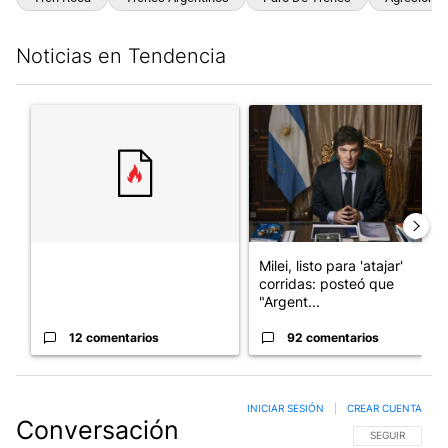
Noticias en Tendencia
Este listado muestra los artículos con más comentarios en los últim
Un artículo de tendencia con el título "" con 12 comentarios.
Un artículo de tendencia con el
Milei, listo para 'atajar'
corridas: posteó que
"Argent...
12 comentarios
92 comentarios
INICIAR SESIÓN
|
CREAR CUENTA
Conversación
SIGA ESTA CO
SEGUIR