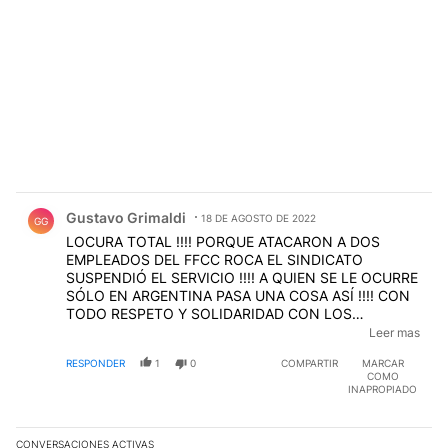
Comentario de Gustavo Grimaldi.
Gustavo Grimaldi
18 DE AGOSTO DE 2022
GG
LOCURA TOTAL !!!! PORQUE ATACARON A DOS
EMPLEADOS DEL FFCC ROCA EL SINDICATO
SUSPENDIÓ EL SERVICIO !!!! A QUIEN SE LE OCURRE
SÓLO EN ARGENTINA PASA UNA COSA ASÍ !!!! CON
TODO RESPETO Y SOLIDARIDAD CON LOS
EMPLEADOS ATACADOS NO SE PUEDE SUSPENDER
Leer mas
UN SERVICIO Y DEJAR DE A PIÉ A MILES DE
RESPONDER
1
0
COMPARTIR
MARCAR
PERSONAS, UNA BARBARIDAD !!!!
COMO
INAPROPIADO
CONVERSACIONES ACTIVAS