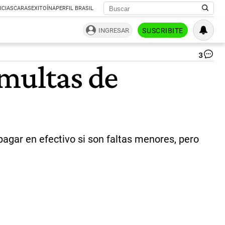
ICIAS
CARAS
EXITOÍNA
PERFIL BRASIL
INGRESAR
SUSCRIBITE
3
Do
 multas de
sa
|
TE
pagar en efectivo si son faltas menores, pero