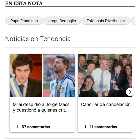
EN ESTA NOTA
Papa Francisco
Jorge Bergoglio
Estenosis Diverticular
Va
Noticias en Tendencia
Este listado muestra los artículos con más comentarios en los últim
Un artículo de tendencia con el título "Milei despidió a Jorge 
Un artículo de tendencia con e
Milei despidió a Jorge Messi
Canciller de cancelación
y cuestionó a quienes crit...
57 comentarios
11 comentarios