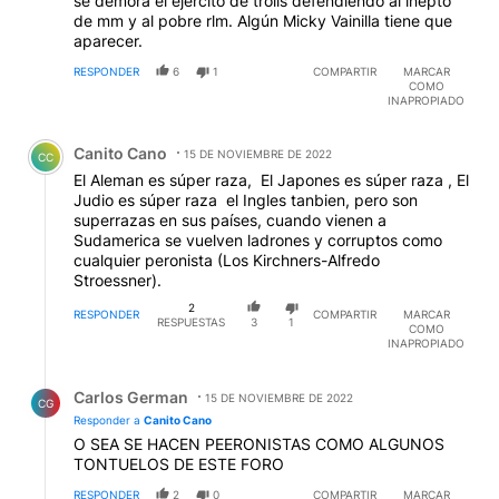
se demora el ejèrcito de trolls defendiendo al inepto
de mm y al pobre rlm. Algún Micky Vainilla tiene que
aparecer.
RESPONDER
6
1
COMPARTIR
MARCAR
COMO
INAPROPIADO
Comentario de Canito Cano.
Canito Cano
15 DE NOVIEMBRE DE 2022
CC
El Aleman es súper raza, El Japones es súper raza , El
Judio es súper raza el Ingles tanbien, pero son
superrazas en sus países, cuando vienen a
Sudamerica se vuelven ladrones y corruptos como
cualquier peronista (Los Kirchners-Alfredo
Stroessner).
2
RESPONDER
COMPARTIR
MARCAR
RESPUESTAS
3
1
COMO
INAPROPIADO
Respuesta de Carlos German.
Carlos German
15 DE NOVIEMBRE DE 2022
CG
Responder a
Canito Cano
O SEA SE HACEN PEERONISTAS COMO ALGUNOS
TONTUELOS DE ESTE FORO
RESPONDER
2
0
COMPARTIR
MARCAR