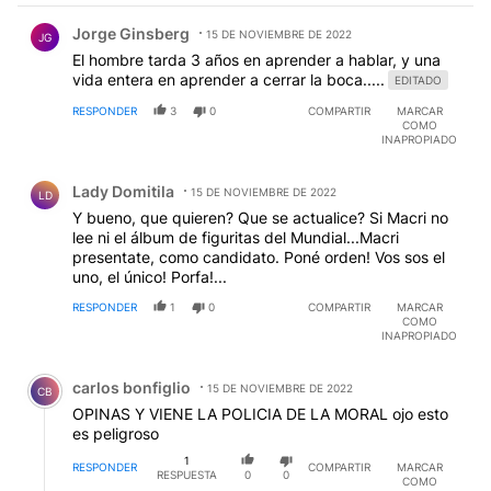
Comentario de Jorge Ginsberg.
Jorge Ginsberg
15 DE NOVIEMBRE DE 2022
JG
El hombre tarda 3 años en aprender a hablar, y una
vida entera en aprender a cerrar la boca.....
EDITADO
RESPONDER
3
0
COMPARTIR
MARCAR
COMO
INAPROPIADO
Comentario de Lady Domitila.
Lady Domitila
15 DE NOVIEMBRE DE 2022
LD
Y bueno, que quieren? Que se actualice? Si Macri no
lee ni el álbum de figuritas del Mundial...Macri
presentate, como candidato. Poné orden! Vos sos el
uno, el único! Porfa!...
RESPONDER
1
0
COMPARTIR
MARCAR
COMO
INAPROPIADO
Comentario de carlos bonfiglio.
carlos bonfiglio
15 DE NOVIEMBRE DE 2022
CB
OPINAS Y VIENE LA POLICIA DE LA MORAL ojo esto
es peligroso
1
RESPONDER
COMPARTIR
MARCAR
RESPUESTA
0
0
COMO