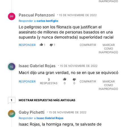
INAPROPIADO
Respuesta de Pascual Potenzoni.
Pascual Potenzoni
15 DE NOVIEMBRE DE 2022
PP
Responder a
carlos bonfiglio
Lo peligroso son los filonazis que justifican el
asesinato de millones de personas basados en una
supuesta (y nunca demostrada) superioridad racial
RESPONDER
1
1
COMPARTIR
MARCAR
COMO
INAPROPIADO
Comentario de Isaac Gabriel Rojas.
Isaac Gabriel Rojas
15 DE NOVIEMBRE DE 2022
IG
Macri dijo una gran verdad, no se en que se equivocó
3
RESPONDER
COMPARTIR
MARCAR
RESPUESTAS
0
0
COMO
INAPROPIADO
1 respuesta más antiguas
MOSTRAR RESPUESTAS MÁS ANTIGUAS
1
Respuesta de Gaby Pichetti.
Gaby Pichetti
15 DE NOVIEMBRE DE 2022
GP
Responder a
Isaac Gabriel Rojas
Isaac Rojas, la hormiga negra, te salvaste de