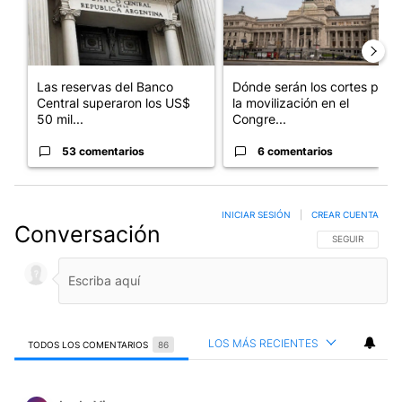
Las reservas del Banco
Dónde serán los cortes por
Central superaron los US$
la movilización en el
50 mil...
Congre...
53 comentarios
6 comentarios
INICIAR SESIÓN
|
CREAR CUENTA
Conversación
SIGA ESTA CO
SEGUIR
LOS MÁS RECIENTES
TODOS LOS COMENTARIOS
86
Todos los comentarios
Comentario de Ludo Vica.