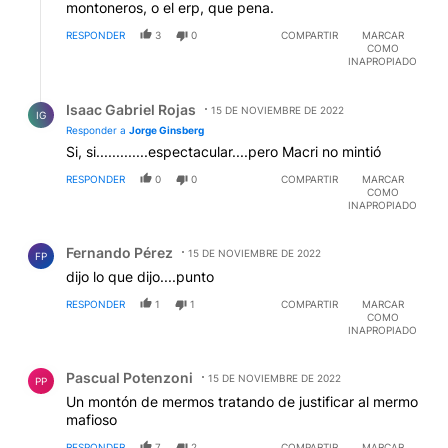
montoneros, o el erp, que pena.
RESPONDER
3
0
COMPARTIR
MARCAR
COMO
INAPROPIADO
Respuesta de Isaac Gabriel Rojas.
Isaac Gabriel Rojas
15 DE NOVIEMBRE DE 2022
IG
Responder a
Jorge Ginsberg
Si, si.............espectacular....pero Macri no mintió
RESPONDER
0
0
COMPARTIR
MARCAR
COMO
INAPROPIADO
Comentario de Fernando Pérez.
Fernando Pérez
15 DE NOVIEMBRE DE 2022
FP
dijo lo que dijo....punto
RESPONDER
1
1
COMPARTIR
MARCAR
COMO
INAPROPIADO
Comentario de Pascual Potenzoni.
Pascual Potenzoni
15 DE NOVIEMBRE DE 2022
PP
Un montón de mermos tratando de justificar al mermo
mafioso
RESPONDER
7
2
COMPARTIR
MARCAR