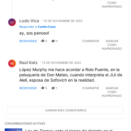
COMO
INAPROPIADO
Respuesta de Ludo Vica.
Ludo Vica
15 DE NOVIEMBRE DE 2022
LV
Responder a
Canito Cano
ay, sos penoso!
RESPONDER
0
0
COMPARTIR
MARCAR
COMO
INAPROPIADO
Comentario de Raúl Katz.
Raúl Katz
15 DE NOVIEMBRE DE 2022
RK
López Murphy me hace acordar a Rolo Puente, en la
peluquería de Don Mateo, cuando interpreta el JiJi de
Alelí, esposa de Sofovich en la realidad.
RESPONDER
5
1
COMPARTIR
MARCAR
COMO
INAPROPIADO
CARGAR MÁS COMENTARIOS
CONVERSACIONES ACTIVAS
Este listado muestra los artículos con más comentarios en los últim
Un artículo de tendencia con el título "Ley de Tierras: ante el ri
Ley de Tierras: ante el riesgo de derrota en el