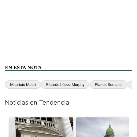
EN ESTA NOTA
Mauricio Macri
Ricardo López Murphy
Planes Sociales
Se
Noticias en Tendencia
Este listado muestra los artículos con más comentarios en los últim
Un artículo de tendencia con el título "Las reservas del Banco 
Un artículo de tendencia con e