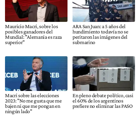
Mauricio Macri, sobre los
ARA San Juan: a 5 años del
posibles ganadores del
hundimiento todavía no se
Mundial: "Alemania es raza
peritaron las imágenes del
superior"
submarino
Macri sobre las elecciones
En pleno debate político, casi
2023: "No me gusta que me
el 60% de los argentinos
bajen ni que me pongan en
prefiere no eliminar las PASO
ningún lado"