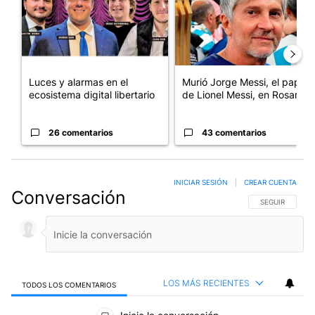
Luces y alarmas en el
Murió Jorge Messi, el papá
ecosistema digital libertario
de Lionel Messi, en Rosario
26 comentarios
43 comentarios
INICIAR SESIÓN
|
CREAR CUENTA
Conversación
SIGA ESTA CO
SEGUIR
LOS MÁS RECIENTES
TODOS LOS COMENTARIOS
Todos los comentarios