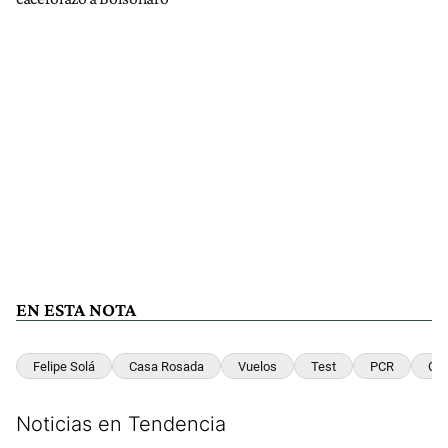
EN ESTA NOTA
Felipe Solá
Casa Rosada
Vuelos
Test
PCR
Cua
Noticias en Tendencia