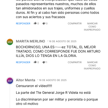
pasados representantes nuestros, muchos de ellos
tan almidonados en sus trajes, uniformes y cuellos
duros. Al fin y al cabo han sido personas como todos
con sus aciertos y sus fracasos
RESPONDER
0
0
COMPARTIR
MARCAR
COMO
INAPROPIADO
Comentario de MARITA MERLINO.
MARITA MERLINO
16 DE AGOSTO DE 2025
MM
BOCHORNOSO, UNA ES-----ez TOTAL, EL MEJOR
TRATADO, COMO CORRESPONDE FUE DON ARTURO
ILLÍA, DIOS LO TENGA EN LA GLORIA.
RESPONDER
0
1
COMPARTIR
MARCAR
COMO
INAPROPIADO
Comentario de Aitor Menta.
Aitor Menta
16 DE AGOSTO DE 2025
AM
Censuraron el vídeo!!!!!
La parte del Tte General Jorge R Videla no está
Lo discriminaron por ser militar y peronista o porque
otro vil motivo