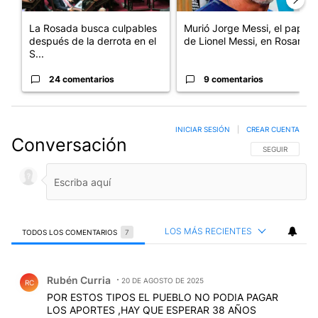
La Rosada busca culpables
Murió Jorge Messi, el papá
después de la derrota en el
de Lionel Messi, en Rosario
S...
24 comentarios
9 comentarios
INICIAR SESIÓN
|
CREAR CUENTA
Conversación
SIGA ESTA CO
SEGUIR
LOS MÁS RECIENTES
TODOS LOS COMENTARIOS
7
Todos los comentarios
Comentario de Rubén Curria.
Rubén Curria
20 DE AGOSTO DE 2025
RC
POR ESTOS TIPOS EL PUEBLO NO PODIA PAGAR
LOS APORTES ,HAY QUE ESPERAR 38 AÑOS