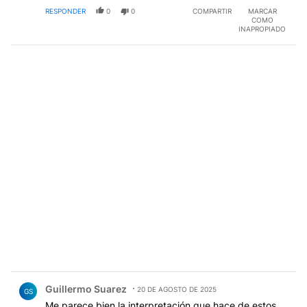
RESPONDER
0
0
COMPARTIR
MARCAR
COMO
INAPROPIADO
Comentario de Guillermo Suarez.
Guillermo Suarez
20 DE AGOSTO DE 2025
GS
Me parece bien la interpretación que hace de estos