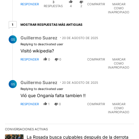
3
RESPONDER
COMPARTIR
MARCAR
RESPUESTAS
4
2
COMO
INAPROPIADO
1 respuesta más antiguas
MOSTRAR RESPUESTAS MÁS ANTIGUAS
1
Respuesta de Guillermo Suarez.
Guillermo Suarez
20 DE AGOSTO DE 2025
GS
Replying to deactivated user
Visitó wikipedia?
RESPONDER
0
0
COMPARTIR
MARCAR
COMO
INAPROPIADO
Respuesta de Guillermo Suarez.
Guillermo Suarez
20 DE AGOSTO DE 2025
GS
Replying to deactivated user
Vió que Onganía falta tambien !!
RESPONDER
1
0
COMPARTIR
MARCAR
COMO
INAPROPIADO
CONVERSACIONES ACTIVAS
Este listado muestra los artículos con más comentarios en los últim
Un artículo de tendencia con el título "La Rosada busca culpables
La Rosada busca culpables después de la derrota