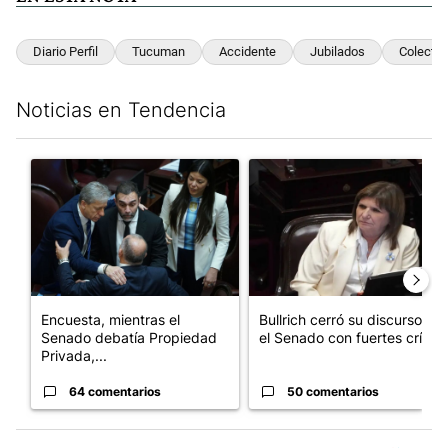
Diario Perfil
Tucuman
Accidente
Jubilados
Colectiv
Noticias en Tendencia
Este listado muestra los artículos con más comentarios en los últim
Un artículo de tendencia con el título "Encuesta, mientras el
Un artículo de tendencia con el
Encuesta, mientras el
Bullrich cerró su discurso en
Senado debatía Propiedad
el Senado con fuertes crí...
Privada,...
64 comentarios
50 comentarios