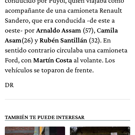
conducido por Puyol, quien viajaba como
acompañante de una camioneta Renault
Sandero, que era conducida -de este a
oeste- por
Arnaldo Assam
(57), C
amila
Asam
(26) y
Rubén Santillán
(32). En
sentido contrario circulaba una camioneta
Ford, con
Martín Costa
al volante. Los
vehículos se toparon de frente.
DR
TAMBIÉN TE PUEDE INTERESAR