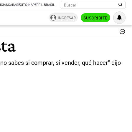
ICIAS
CARAS
EXITOÍNA
PERFIL BRASIL
INGRESAR
SUSCRIBITE
Jo
sta
Ch
|
Ce
Per
o sabes si comprar, si vender, qué hacer” dijo