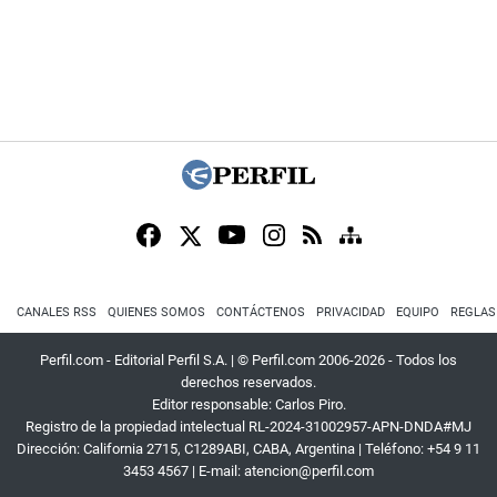
CANALES RSS
QUIENES SOMOS
CONTÁCTENOS
PRIVACIDAD
EQUIPO
REGLAS
Perfil.com - Editorial Perfil S.A.
| © Perfil.com 2006-2026 - Todos los
derechos reservados.
Editor responsable: Carlos Piro.
Registro de la propiedad intelectual RL-2024-31002957-APN-DNDA#MJ
Dirección:
California 2715
,
C1289ABI
,
CABA, Argentina
| Teléfono:
+54 9 11
3453 4567
| E-mail:
atencion@perfil.com