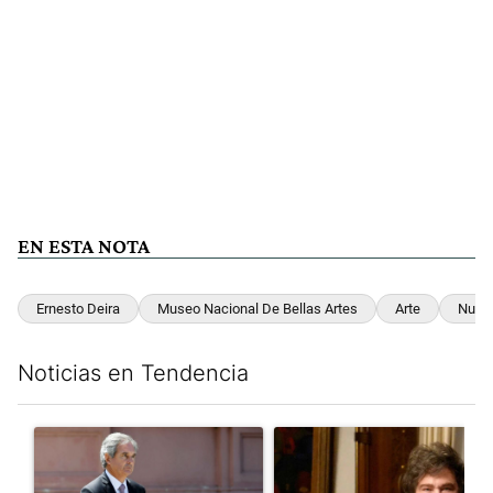
EN ESTA NOTA
Ernesto Deira
Museo Nacional De Bellas Artes
Arte
Nueva
Noticias en Tendencia
Este listado muestra los artículos con más comentarios en los últim
Un artículo de tendencia con el título "Las incosistencias de Qu
Un artículo de tendencia con e