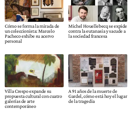
Cómo se forma la mirada de
Michel Houellebecq se expide
un coleccionista: Marcelo
contra la eutanasia y sacude a
Pacheco exhibe su acervo
la sociedad francesa
personal
Villa Crespo expande su
A 91 años de la muerte de
propuesta cultural con cuatro
Gardel, cómo está hoy el lugar
galerías de arte
de la tragedia
contemporáneo