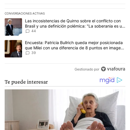
CONVERSACIONES ACTIVAS
Este listado muestra los artículos con más comentarios en los últim
Un artículo de tendencia con el título "Las incosistencias de Quir
Las incosistencias de Quirno sobre el conflicto con
Brasil y una definición polémica: "La soberania es un
concepto antiguo"
44
Un artículo de tendencia con el título "Encuesta: Patricia Bullri
Encuesta: Patricia Bullrich queda mejor posicionada
que Milei con una diferencia de 8 puntos en imagen
negativa
39
Gestionado por