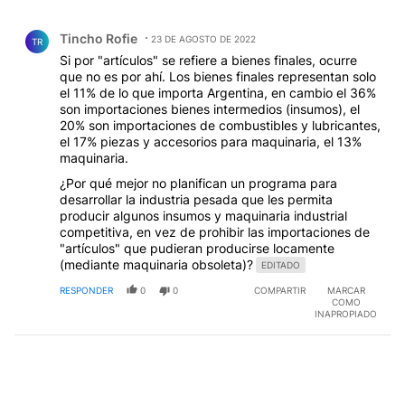
Todos los comentarios
Comentario de Tincho Rofie.
Tincho Rofie
23 DE AGOSTO DE 2022
TR
Si por "artículos" se refiere a bienes finales, ocurre
que no es por ahí. Los bienes finales representan solo
el 11% de lo que importa Argentina, en cambio el 36%
son importaciones bienes intermedios (insumos), el
20% son importaciones de combustibles y lubricantes,
el 17% piezas y accesorios para maquinaria, el 13%
maquinaria.
¿Por qué mejor no planifican un programa para
desarrollar la industria pesada que les permita
producir algunos insumos y maquinaria industrial
competitiva, en vez de prohibir las importaciones de
"artículos" que pudieran producirse locamente
(mediante maquinaria obsoleta)?
EDITADO
RESPONDER
0
0
COMPARTIR
MARCAR
COMO
INAPROPIADO