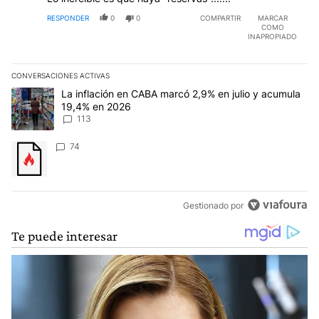
RESPONDER
0
0
COMPARTIR
MARCAR
COMO
INAPROPIADO
CONVERSACIONES ACTIVAS
Este listado muestra los artículos con más comentarios en los últim
Un artículo de tendencia con el título "La inflación en CABA marc
La inflación en CABA marcó 2,9% en julio y acumula
19,4% en 2026
113
Un artículo de tendencia con el título "" con 74 comentarios.
74
Gestionado por