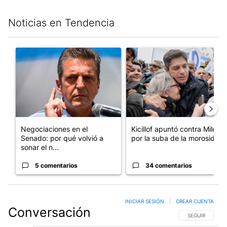
Noticias en Tendencia
Este listado muestra los artículos con más comentarios en los últim
Un artículo de tendencia con el título "Negociaciones en el Se
Un artículo de tendencia con el
Negociaciones en el
Kicillof apuntó contra Milei
Senado: por qué volvió a
por la suba de la morosida...
sonar el n...
5 comentarios
34 comentarios
INICIAR SESIÓN
|
CREAR CUENTA
Conversación
SIGA ESTA CO
SEGUIR