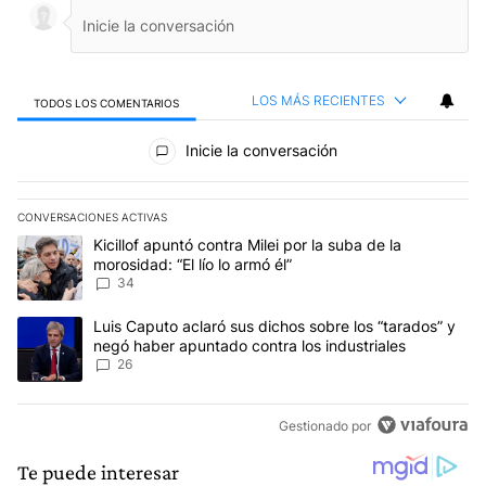
LOS MÁS RECIENTES
TODOS LOS COMENTARIOS
Todos los comentarios
Inicie la conversación
CONVERSACIONES ACTIVAS
Este listado muestra los artículos con más comentarios en los últim
Un artículo de tendencia con el título "Kicillof apuntó contra Milei 
Kicillof apuntó contra Milei por la suba de la
morosidad: “El lío lo armó él”
34
Un artículo de tendencia con el título "Luis Caputo aclaró sus dic
Luis Caputo aclaró sus dichos sobre los “tarados” y
negó haber apuntado contra los industriales
26
Gestionado por