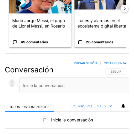
Murió Jorge Messi, el papá
Luces y alarmas en el
de Lionel Messi, en Rosario
ecosistema digital libertario
49 comentarios
26 comentarios
INICIAR SESIÓN
|
CREAR CUENTA
Conversación
SIGA ESTA CO
SEGUIR
LOS MÁS RECIENTES
TODOS LOS COMENTARIOS
Todos los comentarios
Inicie la conversación