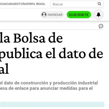
ICIAS
CARAS
EXITOÍNA
PERFIL BRASIL
INGRESAR
SUSCRIBITE
Pr
la Bolsa de
cer
|
CE
publica el dato de
al
el dato de construcción y producción industrial
mesa de enlace para anunciar medidas para el