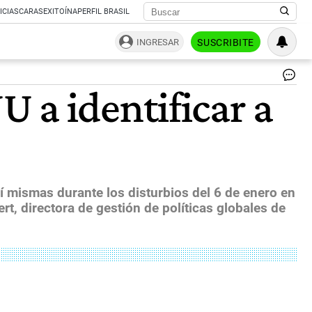
ICIAS
CARAS
EXITOÍNA
PERFIL BRASIL
INGRESAR
SUSCRIBITE
Re
 a identificar a
nu
im
de
la
to
del
Cap
en
sí mismas durante los disturbios del 6 de enero en
EE
t, directora de gestión de políticas globales de
|
Ca
de
NB