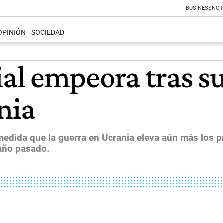
BUSINESS
NOT
OPINIÓN
SOCIEDAD
l empeora tras su
nia
medida que la guerra en Ucrania eleva aún más los p
 año pasado.