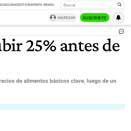
ICIAS
CARAS
EXITOÍNA
PERFIL BRASIL
INGRESAR
SUSCRIBITE
Gl
bir 25% antes de
fo
in
ha
so
si
the
wa
be
recios de alimentos básicos clave, luego de un
in
Uk
|