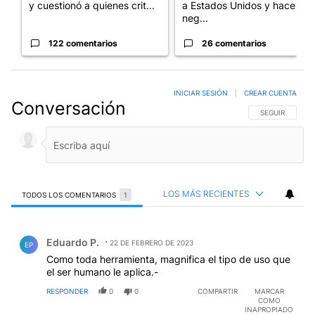
y cuestionó a quienes crit...
a Estados Unidos y hace
neg...
122 comentarios
26 comentarios
INICIAR SESIÓN
|
CREAR CUENTA
Conversación
SIGA ESTA CO
SEGUIR
LOS MÁS RECIENTES
TODOS LOS COMENTARIOS
1
Todos los comentarios
Comentario de Eduardo P..
Eduardo P.
22 DE FEBRERO DE 2023
EP
Como toda herramienta, magnifica el tipo de uso que
el ser humano le aplica.-
RESPONDER
0
0
COMPARTIR
MARCAR
COMO
INAPROPIADO