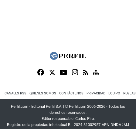
CANALES RSS
QUIENES SOMOS
CONTÁCTENOS
PRIVACIDAD
EQUIPO
REGLAS
Perfil.com - Editorial Perfil S.A.
| © Perfil.com 2006-2026 - Todos los
derechos reservados.
Editor responsable: Carlos Piro.
Registro de la propiedad intelectual RL-2024-31002957-APN-DNDA#MJ
Dirección:
California 2715
,
C1289ABI
,
CABA, Argentina
| Teléfono:
+54 9 11