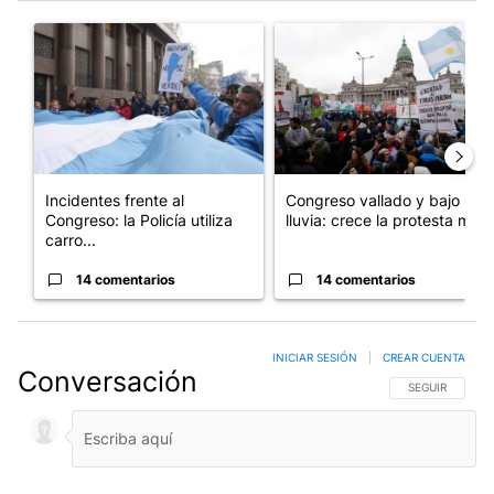
Este listado muestra los artículos con más comentarios en los últim
Un artículo de tendencia con el título "Incidentes frente al Cong
Un artículo de tendencia con e
Incidentes frente al
Congreso vallado y bajo la
Congreso: la Policía utiliza
lluvia: crece la protesta mi...
carro...
14 comentarios
14 comentarios
INICIAR SESIÓN
|
CREAR CUENTA
Conversación
SIGA ESTA CO
SEGUIR