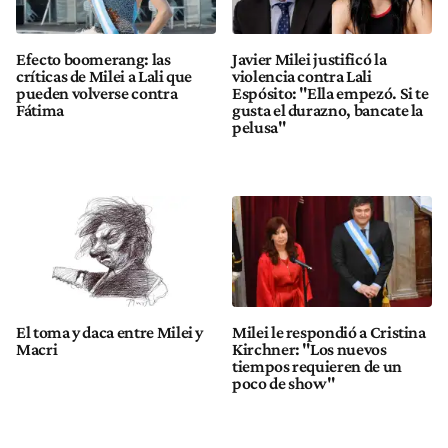
Efecto boomerang: las
Javier Milei justificó la
críticas de Milei a Lali que
violencia contra Lali
pueden volverse contra
Espósito: "Ella empezó. Si te
Fátima
gusta el durazno, bancate la
pelusa"
El toma y daca entre Milei y
Milei le respondió a Cristina
Macri
Kirchner: "Los nuevos
tiempos requieren de un
poco de show"