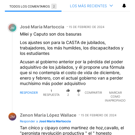
LOS MÁS RECIENTES
TODOS LOS COMENTARIOS
2
Todos los comentarios
Comentario de José María Martoccia.
José María Martoccia
15 DE FEBRERO DE 2024
JM
Milei y Caputo son dos basuras
Los ajustes son para la CASTA de jubilados,
trabajadores, los más humildes, los discapacitados y
los estudiantes
Acusan al gobierno anterior por la pérdida del poder
adquisitivo de los jubilados, y él propone una fórmula
que si no contempla el costo de vida de diciembre,
enero y febrero, con el actual gobierno van a perder
muchísimo más poder adquisitivo
1
RESPONDER
COMPARTIR
MARCAR
RESPUESTA
2
0
COMO
INAPROPIADO
Respuesta de Zenon Maria López Wallace.
Zenon Maria López Wallace
15 DE FEBRERO DE 2024
ZM
Responder a
José María Martoccia
Tan cínico y cipayo como martinez de hoz,cavallo, el
"peronista revolución productiva " el " honesto