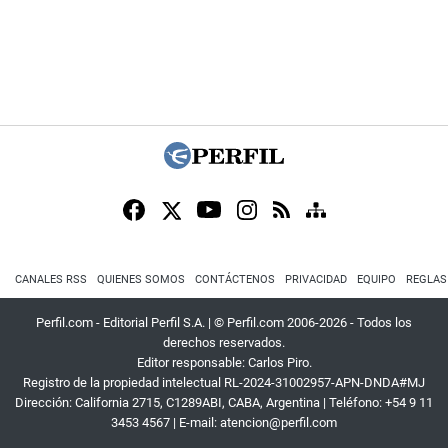
CANALES RSS
QUIENES SOMOS
CONTÁCTENOS
PRIVACIDAD
EQUIPO
REGLAS
Perfil.com - Editorial Perfil S.A.
| © Perfil.com 2006-2026 - Todos los
derechos reservados.
Editor responsable: Carlos Piro.
Registro de la propiedad intelectual RL-2024-31002957-APN-DNDA#MJ
Dirección:
California 2715
,
C1289ABI
,
CABA, Argentina
| Teléfono:
+54 9 11
3453 4567
| E-mail:
atencion@perfil.com