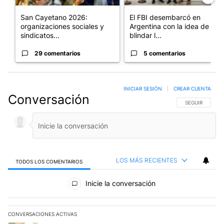
San Cayetano 2026:
El FBI desembarcó en
organizaciones sociales y
Argentina con la idea de
sindicatos...
blindar l...
29 comentarios
5 comentarios
INICIAR SESIÓN
|
CREAR CUENTA
Conversación
SIGA ESTA CO
SEGUIR
LOS MÁS RECIENTES
TODOS LOS COMENTARIOS
Todos los comentarios
Inicie la conversación
CONVERSACIONES ACTIVAS
Este listado muestra los artículos con más comentarios en los últim