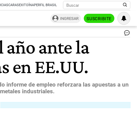
ICIAS
CARAS
EXITOÍNA
PERFIL BRASIL
INGRESAR
SUSCRIBITE
Ma
l año ante la
Ra
"Si
la
as en EE.UU.
Re
Fe
de
la
ba
do informe de empleo reforzara las apuestas a un
de
 metales industriales.
tas
las
co
de
fi
pa
Ar
se