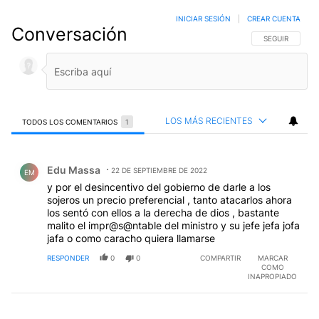
INICIAR SESIÓN
|
CREAR CUENTA
Conversación
SIGA ESTA CO
SEGUIR
LOS MÁS RECIENTES
TODOS LOS COMENTARIOS
1
Todos los comentarios
Comentario de Edu Massa.
Edu Massa
22 DE SEPTIEMBRE DE 2022
EM
y por el desincentivo del gobierno de darle a los
sojeros un precio preferencial , tanto atacarlos ahora
los sentó con ellos a la derecha de dios , bastante
malito el impr@s@ntable del ministro y su jefe jefa jofa
jafa o como caracho quiera llamarse
RESPONDER
0
0
COMPARTIR
MARCAR
COMO
INAPROPIADO