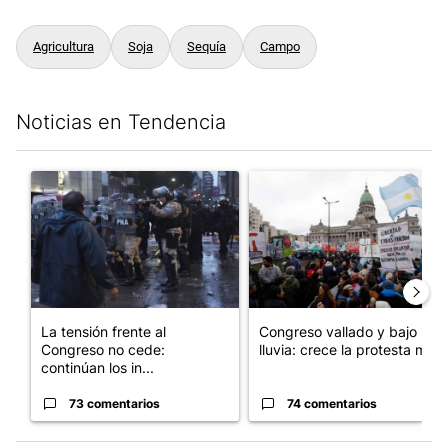
Agricultura
Soja
Sequía
Campo
Noticias en Tendencia
Este listado muestra los artículos con más comentarios en los últim
Un artículo de tendencia con el título "La tensión frente al Con
Un artículo de tendencia con e
La tensión frente al
Congreso vallado y bajo la
Congreso no cede:
lluvia: crece la protesta mi...
continúan los in...
73 comentarios
74 comentarios