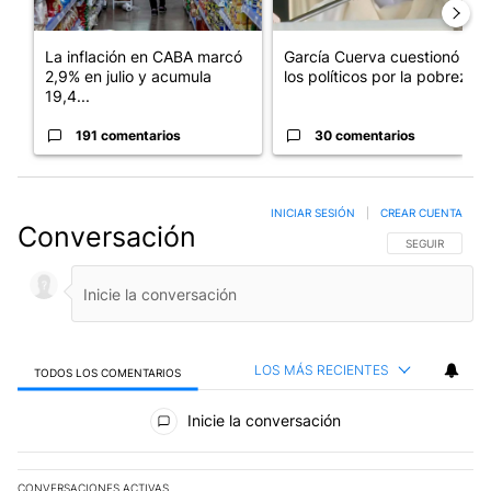
La inflación en CABA marcó
García Cuerva cuestionó a
2,9% en julio y acumula
los políticos por la pobreza
19,4...
191 comentarios
30 comentarios
INICIAR SESIÓN
|
CREAR CUENTA
Conversación
SIGA ESTA CO
SEGUIR
LOS MÁS RECIENTES
TODOS LOS COMENTARIOS
Todos los comentarios
Inicie la conversación
CONVERSACIONES ACTIVAS