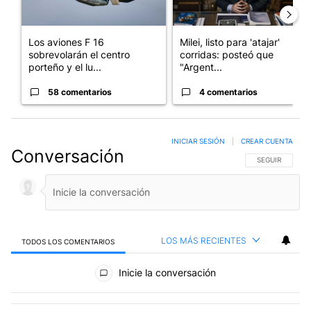
Los aviones F 16
Milei, listo para 'atajar'
sobrevolarán el centro
corridas: posteó que
porteño y el lu...
"Argent...
58 comentarios
4 comentarios
INICIAR SESIÓN
|
CREAR CUENTA
Conversación
SIGA ESTA CO
SEGUIR
LOS MÁS RECIENTES
TODOS LOS COMENTARIOS
Todos los comentarios
Inicie la conversación