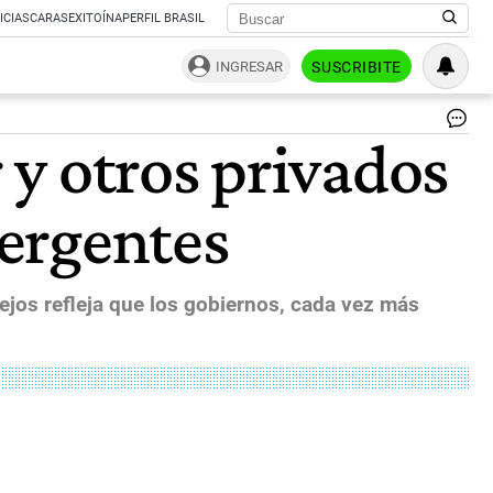
ICIAS
CARAS
EXITOÍNA
PERFIL BRASIL
INGRESAR
SUSCRIBITE
"Pe
y otros privados
pr
des
má
ergentes
all
del
"no
reb
ec
ejos refleja que los gobiernos, cada vez más
dij
el
Ba
Mu
|
CE