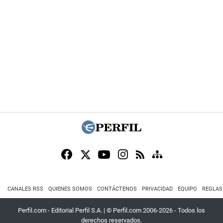
CANALES RSS
QUIENES SOMOS
CONTÁCTENOS
PRIVACIDAD
EQUIPO
REGLAS
Perfil.com - Editorial Perfil S.A.
| © Perfil.com 2006-2026 - Todos los
derechos reservados.