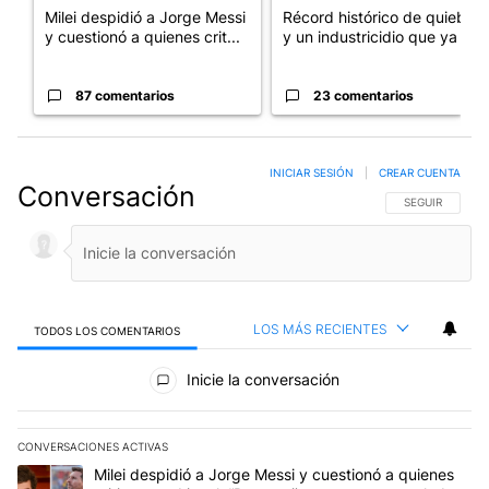
Milei despidió a Jorge Messi
Récord histórico de quiebras
y cuestionó a quienes crit...
y un industricidio que ya ...
87 comentarios
23 comentarios
INICIAR SESIÓN
|
CREAR CUENTA
Conversación
SIGA ESTA CO
SEGUIR
LOS MÁS RECIENTES
TODOS LOS COMENTARIOS
Todos los comentarios
Inicie la conversación
CONVERSACIONES ACTIVAS
Este listado muestra los artículos con más comentarios en los últim
Un artículo de tendencia con el título "Milei despidió a Jorge Mes
Milei despidió a Jorge Messi y cuestionó a quienes