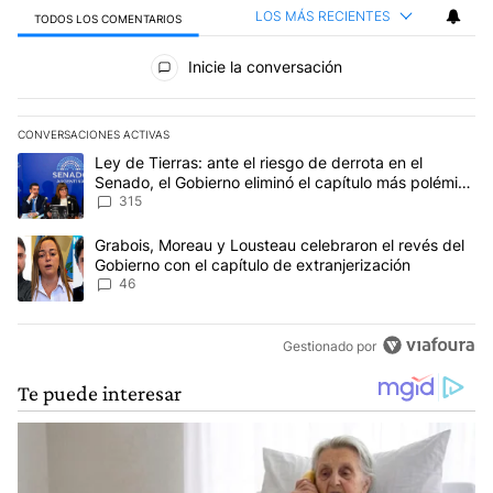
LOS MÁS RECIENTES
TODOS LOS COMENTARIOS
Todos los comentarios
Inicie la conversación
CONVERSACIONES ACTIVAS
Este listado muestra los artículos con más comentarios en los últim
Un artículo de tendencia con el título "Ley de Tierras: ante el ri
Ley de Tierras: ante el riesgo de derrota en el
Senado, el Gobierno eliminó el capítulo más polémico
del proyecto
315
Un artículo de tendencia con el título "Grabois, Moreau y Lousteau
Grabois, Moreau y Lousteau celebraron el revés del
Gobierno con el capítulo de extranjerización
46
Gestionado por