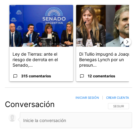
Este listado muestra los artículos con más comentarios en los últim
Un artículo de tendencia con el título "Ley de Tierras: ante el 
Un artículo de tendencia con e
Ley de Tierras: ante el
Di Tullio impugnó a Joaquín
riesgo de derrota en el
Benegas Lynch por un
Senado,...
presun...
315 comentarios
12 comentarios
INICIAR SESIÓN
|
CREAR CUENTA
Conversación
SIGA ESTA CO
SEGUIR