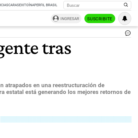
ICIAS
CARAS
EXITOÍNA
PERFIL BRASIL
INGRESAR
SUSCRIBITE
Au
gente tras
se
YP
es
ex
de
los
me
|
on atrapados en una reestructuración de
NA
era estatal está generando los mejores retornos de